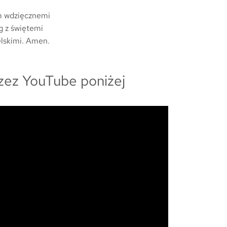
m wdzięcznemi
g z świętemi
elskimi. Amen.
zez YouTube poniżej