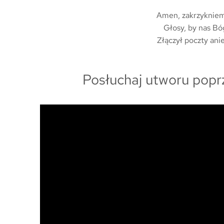
Amen, zakrzyknie
Głosy, by nas Bó
Złączył poczty ani
Posłuchaj utworu popr