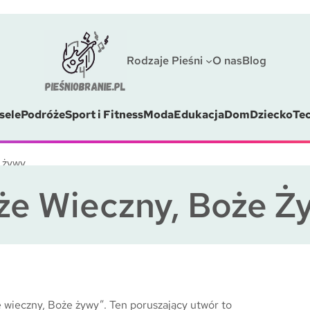
Rodzaje Pieśni
O nas
Blog
sele
Podróże
Sport i Fitness
Moda
Edukacja
Dom
Dziecko
Te
 żywy
że Wieczny, Boże Ż
 wieczny, Boże żywy”. Ten poruszający utwór to