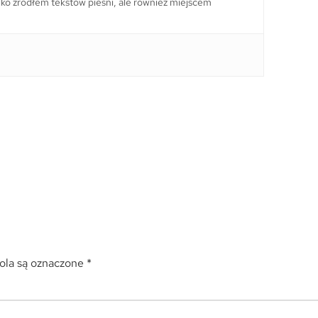
 tylko źródłem tekstów pieśni, ale również miejscem
la są oznaczone
*