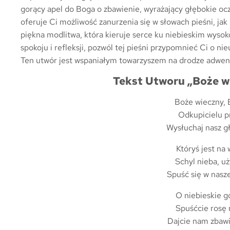
gorący apel do Boga o zbawienie, wyrażający głębokie oc
oferuje Ci możliwość zanurzenia się w słowach pieśni, jak
piękna modlitwa, która kieruje serce ku niebieskim wysokoś
spokoju i refleksji, pozwól tej pieśni przypomnieć Ci o ni
Ten utwór jest wspaniałym towarzyszem na drodze adwen
Tekst Utworu „Boże w
Boże wieczny, 
Odkupicielu p
Wysłuchaj nasz gł
Któryś jest na 
Schyl nieba, uży
Spuść się w nasz
O niebieskie gó
Spuśćcie rosę 
Dajcie nam zbawi