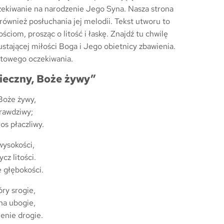
zekiwanie na narodzenie Jego Syna. Nasza strona
 również posłuchania jej melodii. Tekst utworu to
ciom, prosząc o litość i łaskę. Znajdź tu chwilę
eustającej miłości Boga i Jego obietnicy zbawienia.
towego oczekiwania.
ieczny, Boże żywy”
Boże żywy,
rawdziwy;
os płaczliwy.
wysokości,
cz litości.
e głębokości.
ry srogie,
na ubogie,
enie drogie.