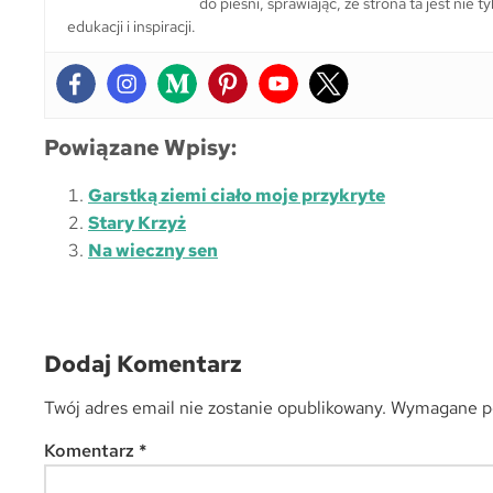
do pieśni, sprawiając, że strona ta jest nie
edukacji i inspiracji.
Powiązane Wpisy:
Garstką ziemi ciało moje przykryte
Stary Krzyż
Na wieczny sen
Dodaj Komentarz
Twój adres email nie zostanie opublikowany.
Wymagane po
Komentarz
*