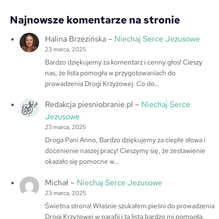
Najnowsze komentarze na stronie
Halina Brzezińska
–
Niechaj Serce Jezusowe
23 marca, 2025
Bardzo dziękujemy za komentarz i cenny głos! Cieszy
nas, że lista pomogła w przygotowaniach do
prowadzenia Drogi Krzyżowej. Co do…
Redakcja piesniobranie.pl
–
Niechaj Serce
Jezusowe
23 marca, 2025
Droga Pani Anno, Bardzo dziękujemy za ciepłe słowa i
docenienie naszej pracy! Cieszymy się, że zestawienie
okazało się pomocne w…
Michał
–
Niechaj Serce Jezusowe
23 marca, 2025
Świetna strona! Właśnie szukałem pieśni do prowadzenia
Drogi Krzyżowej w parafii i ta lista bardzo mi pomogła.