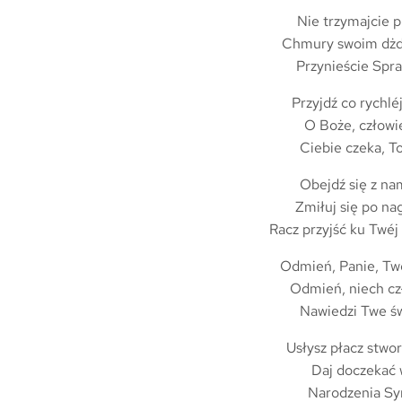
Nie trzymajcie 
Chmury swoim dżd
Przynieście Spr
Przyjdź co rychléj
O Boże, człowi
Ciebie czeka, To
Obejdź się z nam
Zmiłuj się po nag
Racz przyjść ku Twéj 
Odmień, Panie, Twó
Odmień, niech cz
Nawiedzi Twe św
Usłysz płacz stwo
Daj doczekać
Narodzenia Sy