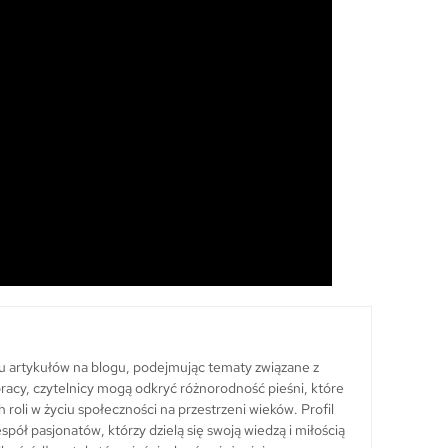
lu artykułów na blogu, podejmując tematy związane z
ch pracy, czytelnicy mogą odkryć różnorodność pieśni, które
h roli w życiu społeczności na przestrzeni wieków. Profil
pół pasjonatów, którzy dzielą się swoją wiedzą i miłością