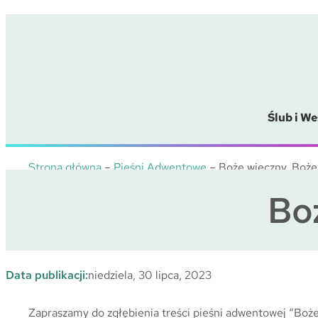
Przejdź
do
treści
Ślub i We
Strona główna
–
Pieśni Adwentowe
–
Boże wieczny, Boże
Bo
Data publikacji:
niedziela, 30 lipca, 2023
Zapraszamy do zgłębienia treści pieśni adwentowej “Boże