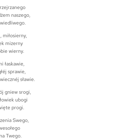
przejrzanego
żem naszego,
awiedliwego.
, miłosierny,
ek mizerny
bie wierny.
i łaskawie,
łéj sprawie,
wiecznéj sławie.
j gniew srogi,
łowiek ubogi
ięte progi.
rzenia Swego,
 wesołego
na Twego.