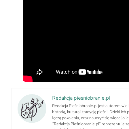
Redakcja piesniobranie.pl
Redakcja Pieśniobranie.pl jest autorem wie
historią, kulturą i tradycją pieśni. Dzięki i
łączą pokolenia, oraz nauczyć się więcej o ic
“Redakcja Pieśniobranie.pl” reprezentuje zes