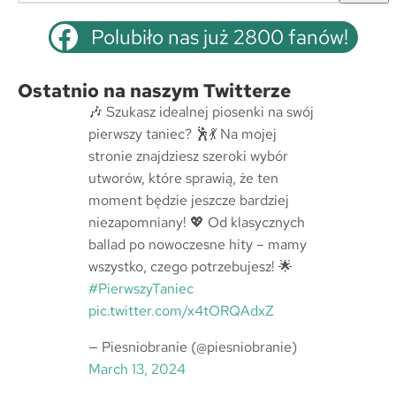
z
u
Polubiło nas już 2800 fanów!
k
a
Ostatnio na naszym Twitterze
j
🎶 Szukasz idealnej piosenki na swój
pierwszy taniec? 🕺💃 Na mojej
stronie znajdziesz szeroki wybór
utworów, które sprawią, że ten
moment będzie jeszcze bardziej
niezapomniany! 💖 Od klasycznych
ballad po nowoczesne hity – mamy
wszystko, czego potrzebujesz! 🌟
#PierwszyTaniec
pic.twitter.com/x4tORQAdxZ
— Piesniobranie (@piesniobranie)
March 13, 2024