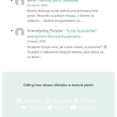
Anna
–
Niechaj Serce Jezusowe
23 marca, 2025
Bardzo dziękuję za tak pięknie przygotowaną listę
pieśni. Wszystko w jednym miejscu, z linkami do
odsłuchu – idealne przygotowanie na…
Gramatyczny_Purysta
–
Tę czy tą piosenkę?
poznaj która forma jest poprawna
3 marca, 2025
Strasznie irytuje mnie, jak ludzie mówią „tą piosenkę”! 😡
To jeden z najbardziej rażących błędów, jakie słyszę na
co dzień.…
Odkryj moc słowa i dźwięku w świecie pieśni
Facebook
Instagram
Pinterest
Medium
Twitter
YouTube