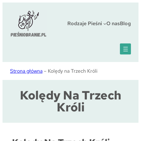
Przejdź
do
treści
Rodzaje Pieśni
O nas
Blog
Strona główna
–
Kolędy na Trzech Króli
Kolędy Na Trzech
Króli