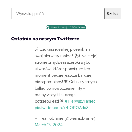
S
Szukaj
z
u
Polubiło nas już 2800 fanów!
k
a
Ostatnio na naszym Twitterze
j
🎶 Szukasz idealnej piosenki na
swój pierwszy taniec? 🕺💃 Na mojej
stronie znajdziesz szeroki wybór
utworów, które sprawią, że ten
moment będzie jeszcze bardziej
niezapomniany! 💖 Od klasycznych
ballad po nowoczesne hity –
mamy wszystko, czego
potrzebujesz! 🌟
#PierwszyTaniec
pic.twitter.com/x4tORQAdxZ
— Piesniobranie (@piesniobranie)
March 13, 2024