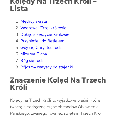
Kolędy Na Trzech Króli –
Lista
Mędrcy świata
Wędrowali Trzej królowie
Dokąd spieszycie Królowie
Przybieżeli do Betlejem
Gdy się Chrystus rodzi
Mizerna Cicha
Bóg się rodzi
Pójdźmy wszyscy do stajenki
Znaczenie Kolęd Na Trzech
Króli
Kolędy na Trzech Króli to wyjątkowe pieśni, które
tworzą nieodłączną część obchodów Objawienia
Pańskiego, zwanego również świętem Trzech Króli.