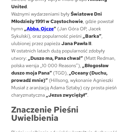
United
.
Ważnymi wydarzeniami były
Światowe Dni
Młodzieży 1991 w Częstochowie
, gdzie powstał
hymn
„
Abba, Ojcze
”
(Jan Góra OP, Jacek
Sykulski), oraz popularność pieśni
„Barka”
,
ulubionej przez papieża
Jana Pawła II
.
W ostatnich latach dużą popularność zdobyły
utwory:
„Duszo ma, Pana chwal”
(Matt Redman,
polska wersja „10 000 Reasons”),
„Błogosław
duszo moja Pana”
(TGD),
„Oceany (Duchu,
prowadź mnie)”
(Hillsong, wykonanie Agnieszki
Musiał z aranżacją Adama Sztaby) czy prosta pieśń
charyzmatyczna
„Jezus zwyciężył”
.
Znaczenie Pieśni
Uwielbienia