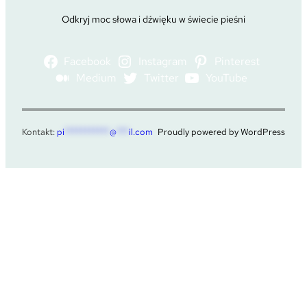
Odkryj moc słowa i dźwięku w świecie pieśni
Facebook
Instagram
Pinterest
Medium
Twitter
YouTube
Kontakt:
pi
***********
@
***
il.com
Proudly powered by WordPress