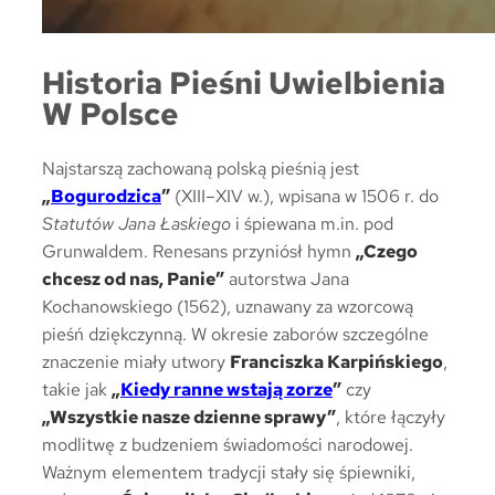
Historia Pieśni Uwielbienia
W Polsce
Najstarszą zachowaną polską pieśnią jest
„
Bogurodzica
”
(XIII–XIV w.), wpisana w 1506 r. do
Statutów Jana Łaskiego
i śpiewana m.in. pod
Grunwaldem. Renesans przyniósł hymn
„Czego
chcesz od nas, Panie”
autorstwa Jana
Kochanowskiego (1562), uznawany za wzorcową
pieśń dziękczynną. W okresie zaborów szczególne
znaczenie miały utwory
Franciszka Karpińskiego
,
takie jak
„
Kiedy ranne wstają zorze
”
czy
„Wszystkie nasze dzienne sprawy”
, które łączyły
modlitwę z budzeniem świadomości narodowej.
Ważnym elementem tradycji stały się śpiewniki,