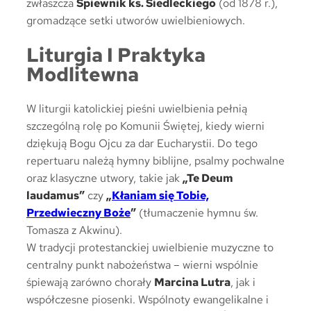
zwłaszcza
Śpiewnik ks. Siedleckiego
(od 1878 r.),
gromadzące setki utworów uwielbieniowych.
Liturgia I Praktyka
Modlitewna
W liturgii katolickiej pieśni uwielbienia pełnią
szczególną rolę po Komunii Świętej, kiedy wierni
dziękują Bogu Ojcu za dar Eucharystii. Do tego
repertuaru należą hymny biblijne, psalmy pochwalne
oraz klasyczne utwory, takie jak
„Te Deum
laudamus”
czy
„
Kłaniam się Tobie,
Przedwieczny Boże
”
(tłumaczenie hymnu św.
Tomasza z Akwinu).
W tradycji protestanckiej uwielbienie muzyczne to
centralny punkt nabożeństwa – wierni wspólnie
śpiewają zarówno chorały
Marcina Lutra
, jak i
współczesne piosenki. Wspólnoty ewangelikalne i