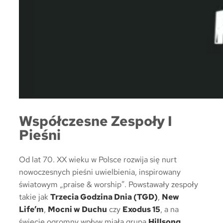
Współczesne Zespoły I
Pieśni
Od lat 70. XX wieku w Polsce rozwija się nurt
nowoczesnych pieśni uwielbienia, inspirowany
światowym „praise & worship”. Powstawały zespoły
takie jak
Trzecia Godzina Dnia (TGD)
,
New
Life’m
,
Mocni w Duchu
czy
Exodus 15
, a na
świecie ogromny wpływ miała grupa
Hillsong