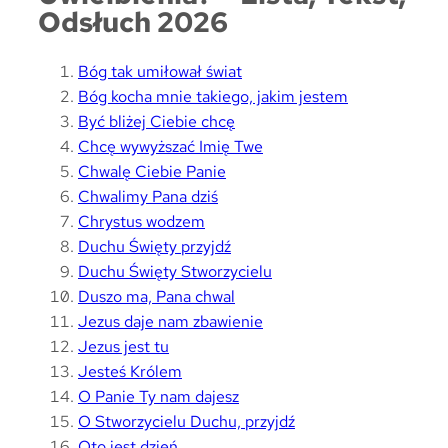
Odsłuch 2026
Bóg tak umiłował świat
Bóg kocha mnie takiego, jakim jestem
Być bliżej Ciebie chcę
Chcę wywyższać Imię Twe
Chwalę Ciebie Panie
Chwalimy Pana dziś
Chrystus wodzem
Duchu Święty przyjdź
Duchu Święty Stworzycielu
Duszo ma, Pana chwal
Jezus daje nam zbawienie
Jezus jest tu
Jesteś Królem
O Panie Ty nam dajesz
O Stworzycielu Duchu, przyjdź
Oto jest dzień