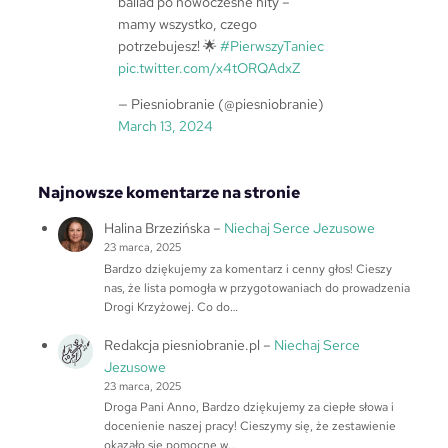
ballad po nowoczesne hity –
mamy wszystko, czego
potrzebujesz! 🌟
#PierwszyTaniec
pic.twitter.com/x4tORQAdxZ
— Piesniobranie (@piesniobranie)
March 13, 2024
Najnowsze komentarze na stronie
Halina Brzezińska
–
Niechaj Serce Jezusowe
23 marca, 2025
Bardzo dziękujemy za komentarz i cenny głos! Cieszy
nas, że lista pomogła w przygotowaniach do prowadzenia
Drogi Krzyżowej. Co do…
Redakcja piesniobranie.pl
–
Niechaj Serce
Jezusowe
23 marca, 2025
Droga Pani Anno, Bardzo dziękujemy za ciepłe słowa i
docenienie naszej pracy! Cieszymy się, że zestawienie
okazało się pomocne w…