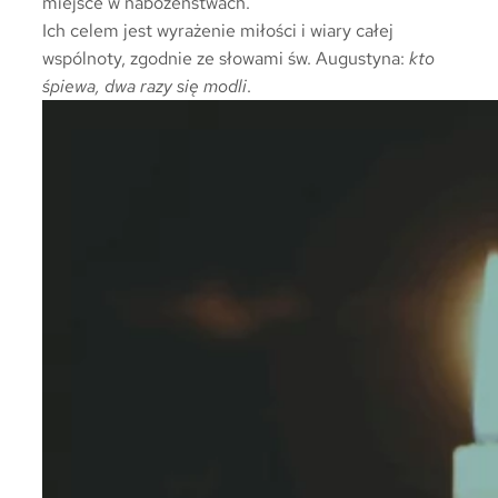
miejsce w nabożeństwach.
Ich celem jest wyrażenie miłości i wiary całej
wspólnoty, zgodnie ze słowami św. Augustyna:
kto
śpiewa, dwa razy się modli
.