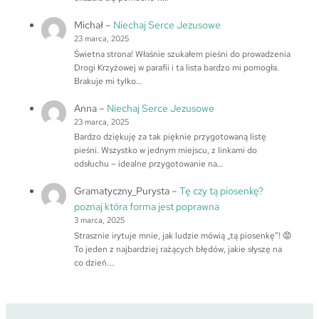
Michał
–
Niechaj Serce Jezusowe
23 marca, 2025
Świetna strona! Właśnie szukałem pieśni do prowadzenia
Drogi Krzyżowej w parafii i ta lista bardzo mi pomogła.
Brakuje mi tylko…
Anna
–
Niechaj Serce Jezusowe
23 marca, 2025
Bardzo dziękuję za tak pięknie przygotowaną listę
pieśni. Wszystko w jednym miejscu, z linkami do
odsłuchu – idealne przygotowanie na…
Gramatyczny_Purysta
–
Tę czy tą piosenkę?
poznaj która forma jest poprawna
3 marca, 2025
Strasznie irytuje mnie, jak ludzie mówią „tą piosenkę”! 😡
To jeden z najbardziej rażących błędów, jakie słyszę na
co dzień.…