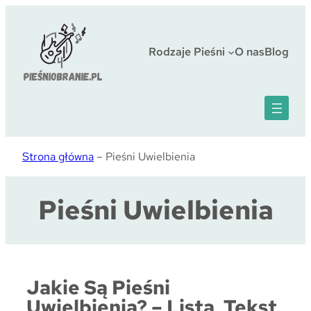
Przejdź
do
treści
Rodzaje Pieśni
O nas
Blog
Strona główna
–
Pieśni Uwielbienia
Pieśni Uwielbienia
Jakie Są Pieśni
Uwielbienia? – Lista, Tekst,