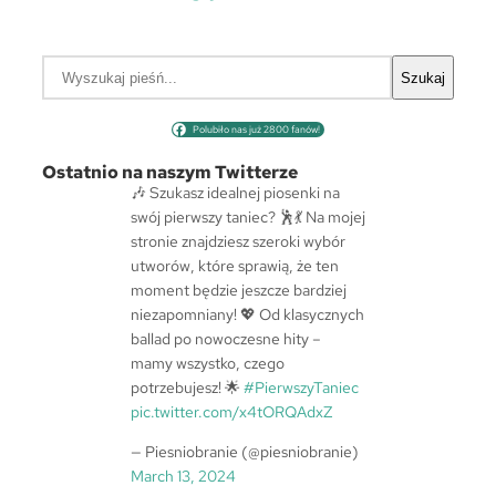
S
Szukaj
z
u
Polubiło nas już 2800 fanów!
k
a
Ostatnio na naszym Twitterze
j
🎶 Szukasz idealnej piosenki na
swój pierwszy taniec? 🕺💃 Na mojej
stronie znajdziesz szeroki wybór
utworów, które sprawią, że ten
moment będzie jeszcze bardziej
niezapomniany! 💖 Od klasycznych
ballad po nowoczesne hity –
mamy wszystko, czego
potrzebujesz! 🌟
#PierwszyTaniec
pic.twitter.com/x4tORQAdxZ
— Piesniobranie (@piesniobranie)
March 13, 2024