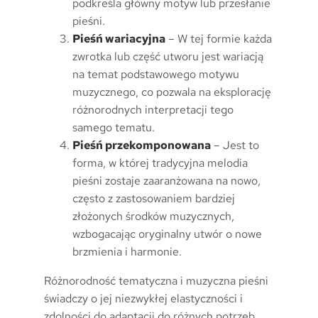
podkreśla główny motyw lub przesłanie
pieśni.
Pieśń wariacyjna
– W tej formie każda
zwrotka lub część utworu jest wariacją
na temat podstawowego motywu
muzycznego, co pozwala na eksplorację
różnorodnych interpretacji tego
samego tematu.
Pieśń przekomponowana
– Jest to
forma, w której tradycyjna melodia
pieśni zostaje zaaranżowana na nowo,
często z zastosowaniem bardziej
złożonych środków muzycznych,
wzbogacając oryginalny utwór o nowe
brzmienia i harmonie.
Różnorodność tematyczna i muzyczna pieśni
świadczy o jej niezwykłej elastyczności i
zdolności do adaptacji do różnych potrzeb