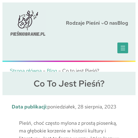
Przejdź
do
treści
Rodzaje Pieśni
O nas
Blog
Strona główna
–
Blog
–
Co to jest Pieśń?
Co To Jest Pieśń?
Data publikacji:
poniedziałek, 28 sierpnia, 2023
Pieśń, choć często mylona z prostą piosenką,
ma głębokie korzenie w historii kultury i