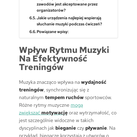
zawodów jest akceptowane przez
organizatorów?
Jakie urządzenia najlepiej wspierają
słuchanie muzyki podczas ćwiczeń?
Powiązane wpisy:
Wpływ Rytmu Muzyki
Na Efektywność
Treningów
Muzyka znacząco wpływa na
wydajność
treningów
, synchronizując się z
naturalnym
tempem ruchów
sportowców.
Różne rytmy muzyczne
mogą
zwiększać
motywację
oraz wytrzymałość, co
jest szczególnie widoczne w takich
dyscyplinach jak
bieganie
czy
pływanie
. Na
przykład, biegacze korzystają z utworów o