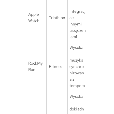
–
integracj
Apple
Triathlon
a z
Watch
innymi
urządzen
iami
Wysoka
–
muzyka
RockMy
Fitness
synchro
Run
nizowan
a z
tempem
Wysoka
–
dokładn