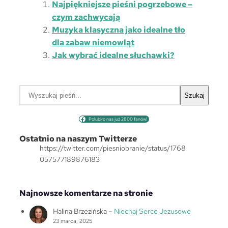
Najpiękniejsze pieśni pogrzebowe –
czym zachwycają
Muzyka klasyczna jako idealne tło
dla zabaw niemowląt
Jak wybrać idealne słuchawki?
S
Szukaj
z
u
Polubiło nas już 2800 fanów!
k
a
Ostatnio na naszym Twitterze
j
https://twitter.com/piesniobranie/status/1768
057577189876183
Najnowsze komentarze na stronie
Halina Brzezińska
–
Niechaj Serce Jezusowe
23 marca, 2025