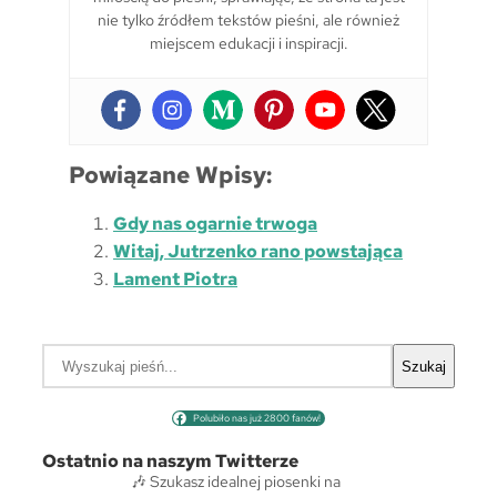
nie tylko źródłem tekstów pieśni, ale również
miejscem edukacji i inspiracji.
Powiązane Wpisy:
Gdy nas ogarnie trwoga
Witaj, Jutrzenko rano powstająca
Lament Piotra
S
Szukaj
z
u
Polubiło nas już 2800 fanów!
k
a
Ostatnio na naszym Twitterze
j
🎶 Szukasz idealnej piosenki na