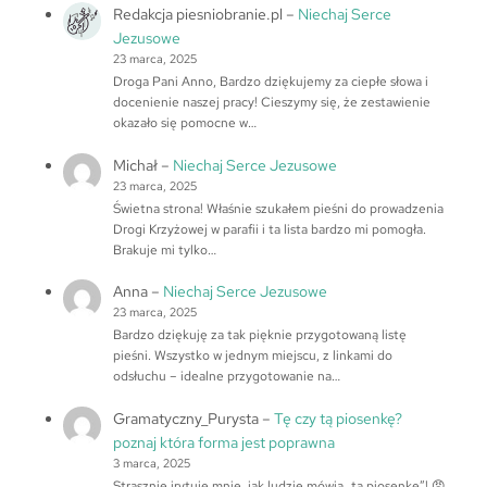
Redakcja piesniobranie.pl
–
Niechaj Serce
Jezusowe
23 marca, 2025
Droga Pani Anno, Bardzo dziękujemy za ciepłe słowa i
docenienie naszej pracy! Cieszymy się, że zestawienie
okazało się pomocne w…
Michał
–
Niechaj Serce Jezusowe
23 marca, 2025
Świetna strona! Właśnie szukałem pieśni do prowadzenia
Drogi Krzyżowej w parafii i ta lista bardzo mi pomogła.
Brakuje mi tylko…
Anna
–
Niechaj Serce Jezusowe
23 marca, 2025
Bardzo dziękuję za tak pięknie przygotowaną listę
pieśni. Wszystko w jednym miejscu, z linkami do
odsłuchu – idealne przygotowanie na…
Gramatyczny_Purysta
–
Tę czy tą piosenkę?
poznaj która forma jest poprawna
3 marca, 2025
Strasznie irytuje mnie, jak ludzie mówią „tą piosenkę”! 😡