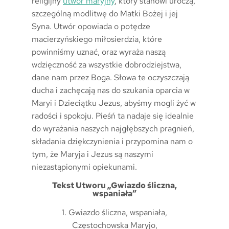
religijny
utwór maryjny
, który stanowi uroczą,
szczególną modlitwę do Matki Bożej i jej
Syna. Utwór opowiada o potędze
macierzyńskiego miłosierdzia, które
powinniśmy uznać, oraz wyraża naszą
wdzięczność za wszystkie dobrodziejstwa,
dane nam przez Boga. Słowa te oczyszczają
ducha i zachęcają nas do szukania oparcia w
Maryi i Dzieciątku Jezus, abyśmy mogli żyć w
radości i spokoju. Pieśń ta nadaje się idealnie
do wyrażania naszych najgłębszych pragnień,
składania dziękczynienia i przypomina nam o
tym, że Maryja i Jezus są naszymi
niezastąpionymi opiekunami.
Tekst Utworu „Gwiazdo śliczna,
wspaniała”
1. Gwiazdo śliczna, wspaniała,
Częstochowska Maryjo,