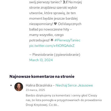
swój pierwszy taniec? 🕺💃 Na mojej
stronie znajdziesz szeroki wybór
utworów, które sprawią, że ten
moment będzie jeszcze bardziej
niezapomniany! 💖 Od klasycznych
ballad po nowoczesne hity –
mamy wszystko, czego
potrzebujesz! 🌟
#PierwszyTaniec
pic.twitter.com/x4tORQAdxZ
— Piesniobranie (@piesniobranie)
March 13, 2024
Najnowsze komentarze na stronie
Halina Brzezińska
–
Niechaj Serce Jezusowe
23 marca, 2025
Bardzo dziękujemy za komentarz i cenny głos! Cieszy
nas, że lista pomogła w przygotowaniach do prowadzenia
Drogi Krzyżowej. Co do…