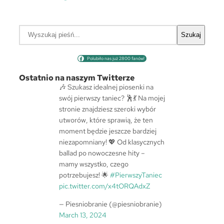
S
Szukaj
z
u
Polubiło nas już 2800 fanów!
k
a
Ostatnio na naszym Twitterze
j
🎶 Szukasz idealnej piosenki na
swój pierwszy taniec? 🕺💃 Na mojej
stronie znajdziesz szeroki wybór
utworów, które sprawią, że ten
moment będzie jeszcze bardziej
niezapomniany! 💖 Od klasycznych
ballad po nowoczesne hity –
mamy wszystko, czego
potrzebujesz! 🌟
#PierwszyTaniec
pic.twitter.com/x4tORQAdxZ
— Piesniobranie (@piesniobranie)
March 13, 2024