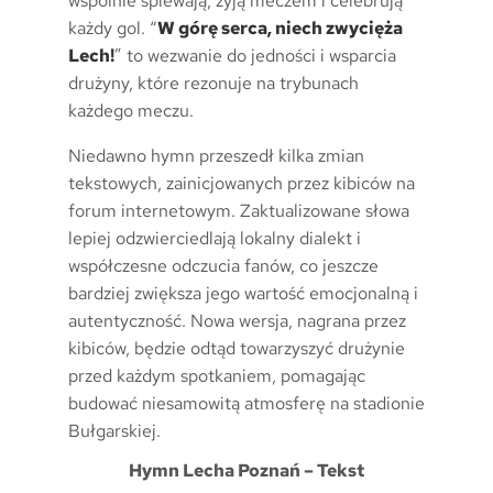
wspólnie śpiewają, żyją meczem i celebrują
każdy gol. “
W górę serca, niech zwycięża
Lech!
” to wezwanie do jedności i wsparcia
drużyny, które rezonuje na trybunach
każdego meczu.
Niedawno hymn przeszedł kilka zmian
tekstowych, zainicjowanych przez kibiców na
forum internetowym. Zaktualizowane słowa
lepiej odzwierciedlają lokalny dialekt i
współczesne odczucia fanów, co jeszcze
bardziej zwiększa jego wartość emocjonalną i
autentyczność. Nowa wersja, nagrana przez
kibiców, będzie odtąd towarzyszyć drużynie
przed każdym spotkaniem, pomagając
budować niesamowitą atmosferę na stadionie
Bułgarskiej.
Hymn Lecha Poznań – Tekst