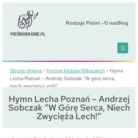
Przejdź
do
treści
Rodzaje Pieśni
O nas
Blog
Strona główna
–
Hymny Klubów Piłkarskich
–
Hymn
Lecha Poznań – Andrzej Sobczak “W górę serca,
niech zwycięża Lech!”
Hymn Lecha Poznań – Andrzej
Sobczak “W Górę Serca, Niech
Zwycięża Lech!”