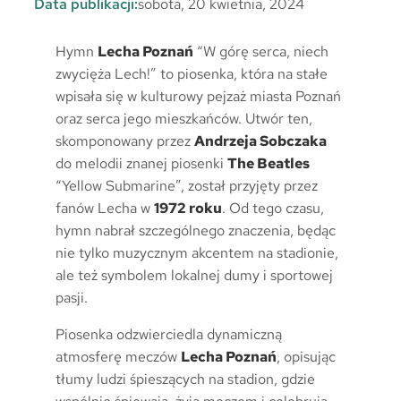
Data publikacji:
sobota, 20 kwietnia, 2024
Hymn
Lecha Poznań
“W górę serca, niech
zwycięża Lech!” to piosenka, która na stałe
wpisała się w kulturowy pejzaż miasta Poznań
oraz serca jego mieszkańców. Utwór ten,
skomponowany przez
Andrzeja Sobczaka
do melodii znanej piosenki
The Beatles
“Yellow Submarine”, został przyjęty przez
fanów Lecha w
1972 roku
. Od tego czasu,
hymn nabrał szczególnego znaczenia, będąc
nie tylko muzycznym akcentem na stadionie,
ale też symbolem lokalnej dumy i sportowej
pasji.
Piosenka odzwierciedla dynamiczną
atmosferę meczów
Lecha Poznań
, opisując
tłumy ludzi śpieszących na stadion, gdzie