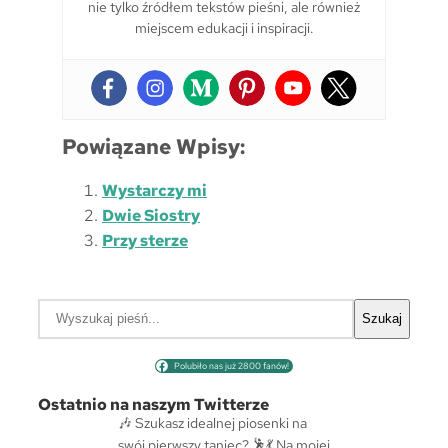
nie tylko źródłem tekstów pieśni, ale również
miejscem edukacji i inspiracji.
Powiązane Wpisy:
Wystarczy mi
Dwie Siostry
Przy sterze
S
Szukaj
z
u
Polubiło nas już 2800 fanów!
k
a
Ostatnio na naszym Twitterze
j
🎶 Szukasz idealnej piosenki na
swój pierwszy taniec? 🕺💃 Na mojej