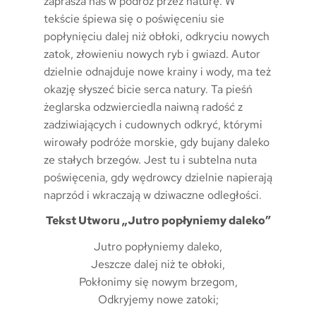
zaprasza nas w podróż przez naturę. W
tekście śpiewa się o poświęceniu sie
popłynięciu dalej niż obłoki, odkryciu nowych
zatok, złowieniu nowych ryb i gwiazd. Autor
dzielnie odnajduje nowe krainy i wody, ma też
okazję słyszeć bicie serca natury. Ta pieśń
żeglarska odzwierciedla naiwną radość z
zadziwiających i cudownych odkryć, którymi
wirowały podróże morskie, gdy bujany daleko
ze stałych brzegów. Jest tu i subtelna nuta
poświęcenia, gdy wędrowcy dzielnie napierają
naprzód i wkraczają w dziwaczne odległości.
Tekst Utworu „Jutro popłyniemy daleko”
Jutro popłyniemy daleko,
Jeszcze dalej niż te obłoki,
Pokłonimy się nowym brzegom,
Odkryjemy nowe zatoki;