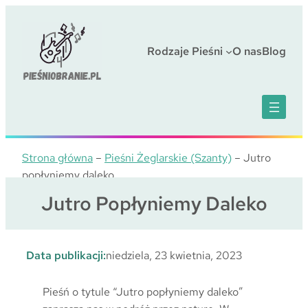
Przejdź
do
treści
Rodzaje Pieśni
O nas
Blog
Strona główna
–
Pieśni Żeglarskie (Szanty)
–
Jutro
popłyniemy daleko
Jutro Popłyniemy Daleko
Data publikacji:
niedziela, 23 kwietnia, 2023
Pieśń o tytule “Jutro popłyniemy daleko”