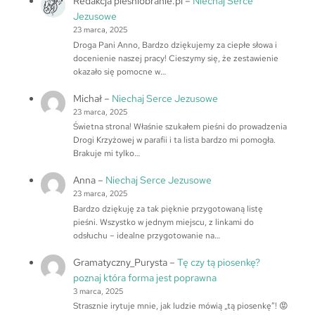
Redakcja piesniobranie.pl
–
Niechaj Serce
Jezusowe
23 marca, 2025
Droga Pani Anno, Bardzo dziękujemy za ciepłe słowa i
docenienie naszej pracy! Cieszymy się, że zestawienie
okazało się pomocne w…
Michał
–
Niechaj Serce Jezusowe
23 marca, 2025
Świetna strona! Właśnie szukałem pieśni do prowadzenia
Drogi Krzyżowej w parafii i ta lista bardzo mi pomogła.
Brakuje mi tylko…
Anna
–
Niechaj Serce Jezusowe
23 marca, 2025
Bardzo dziękuję za tak pięknie przygotowaną listę
pieśni. Wszystko w jednym miejscu, z linkami do
odsłuchu – idealne przygotowanie na…
Gramatyczny_Purysta
–
Tę czy tą piosenkę?
poznaj która forma jest poprawna
3 marca, 2025
Strasznie irytuje mnie, jak ludzie mówią „tą piosenkę”! 😡