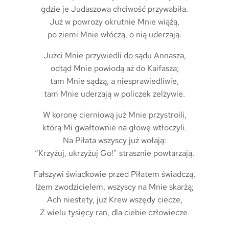
gdzie je Judaszowa chciwość przywabiła.
Już w powrozy okrutnie Mnie wiążą,
po ziemi Mnie włóczą, o nią uderzają.
Jużci Mnie przywiedli do sądu Annasza,
odtąd Mnie powiodą aż do Kaifasza;
tam Mnie sądzą, a niesprawiedliwie,
tam Mnie uderzają w policzek zelżywie.
W koronę cierniową już Mnie przystroili,
którą Mi gwałtownie na głowę wtłoczyli.
Na Piłata wszyscy już wołają:
“Krzyżuj, ukrzyżuj Go!” strasznie powtarzają.
Fałszywi świadkowie przed Piłatem świadczą,
Iżem zwodzicielem, wszyscy na Mnie skarżą;
Ach niestety, już Krew wszędy ciecze,
Z wielu tysięcy ran, dla ciebie człowiecze.