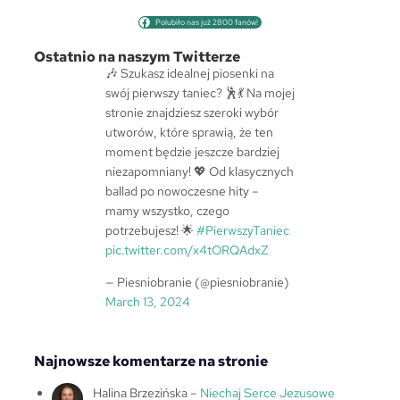
u
Polubiło nas już 2800 fanów!
k
a
Ostatnio na naszym Twitterze
j
🎶 Szukasz idealnej piosenki na
swój pierwszy taniec? 🕺💃 Na mojej
stronie znajdziesz szeroki wybór
utworów, które sprawią, że ten
moment będzie jeszcze bardziej
niezapomniany! 💖 Od klasycznych
ballad po nowoczesne hity –
mamy wszystko, czego
potrzebujesz! 🌟
#PierwszyTaniec
pic.twitter.com/x4tORQAdxZ
— Piesniobranie (@piesniobranie)
March 13, 2024
Najnowsze komentarze na stronie
Halina Brzezińska
–
Niechaj Serce Jezusowe