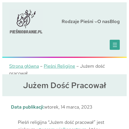
Przejdź
do
treści
Rodzaje Pieśni
O nas
Blog
Strona główna
–
Pieśni Religijne
–
Jużem dość
pracował
Jużem Dość Pracował
Data publikacji:
wtorek, 14 marca, 2023
Pieśń religijna “Jużem dość pracował” jest