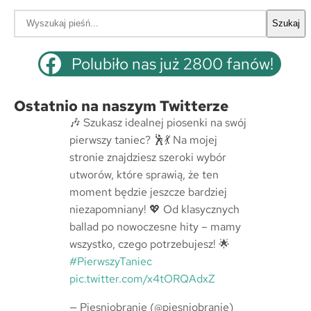
S
Szukaj
z
u
Polubiło nas już 2800 fanów!
k
a
Ostatnio na naszym Twitterze
j
🎶 Szukasz idealnej piosenki na swój
pierwszy taniec? 🕺💃 Na mojej
stronie znajdziesz szeroki wybór
utworów, które sprawią, że ten
moment będzie jeszcze bardziej
niezapomniany! 💖 Od klasycznych
ballad po nowoczesne hity – mamy
wszystko, czego potrzebujesz! 🌟
#PierwszyTaniec
pic.twitter.com/x4tORQAdxZ
— Piesniobranie (@piesniobranie)