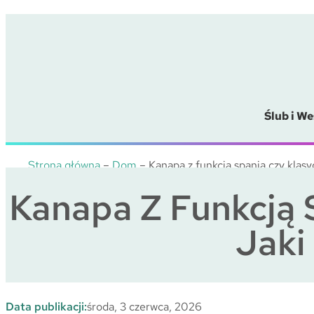
Przejdź
do
treści
Ślub i We
Strona główna
–
Dom
–
Kanapa z funkcją spania czy klas
Kanapa Z Funkcją 
Jaki
Data publikacji:
środa, 3 czerwca, 2026