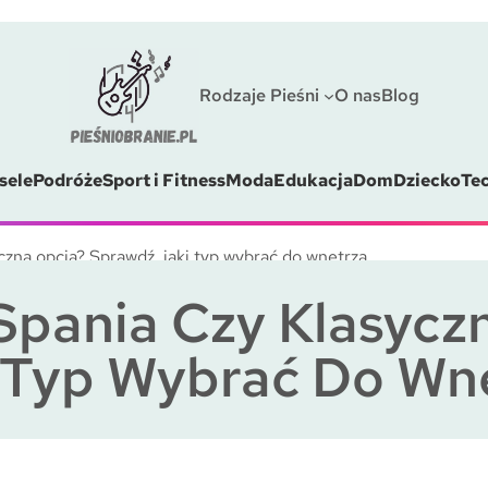
Rodzaje Pieśni
O nas
Blog
sele
Podróże
Sport i Fitness
Moda
Edukacja
Dom
Dziecko
Te
yczna opcja? Sprawdź, jaki typ wybrać do wnętrza
Spania Czy Klasycz
 Typ Wybrać Do Wn