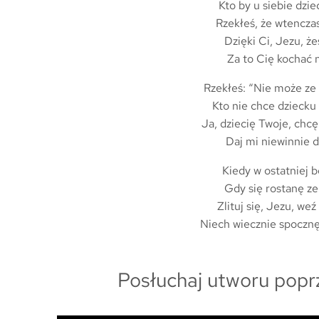
Kto by u siebie dzie
Rzekłeś, że wtencza
Dzięki Ci, Jezu, że
Za to Cię kochać n
Rzekłeś: “Nie może ze
Kto nie chce dzieck
Ja, dziecię Twoje, chcę
Daj mi niewinnie d
Kiedy w ostatniej 
Gdy się rostanę z
Zlituj się, Jezu, weź
Niech wiecznie spoczn
Posłuchaj utworu popr