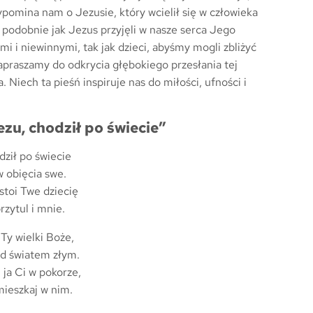
ypomina nam o Jezusie, który wcielił się w człowieka
y podobnie jak Jezus przyjęli w nasze serca Jego
mi i niewinnymi, tak jak dzieci, abyśmy mogli zbliżyć
apraszamy do odkrycia głębokiego przesłania tej
. Niech ta pieśń inspiruje nas do miłości, ufności i
zu, chodził po świecie”
dził po świecie
w obięcia swe.
stoi Twe dziecię
zytul i mnie.
Ty wielki Boże,
ad światem złym.
 ja Ci w pokorze,
mieszkaj w nim.