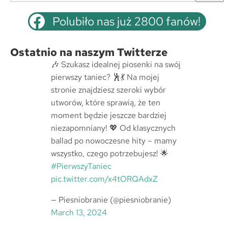
z
u
Polubiło nas już 2800 fanów!
k
a
Ostatnio na naszym Twitterze
j
🎶 Szukasz idealnej piosenki na swój
pierwszy taniec? 🕺💃 Na mojej
stronie znajdziesz szeroki wybór
utworów, które sprawią, że ten
moment będzie jeszcze bardziej
niezapomniany! 💖 Od klasycznych
ballad po nowoczesne hity – mamy
wszystko, czego potrzebujesz! 🌟
#PierwszyTaniec
pic.twitter.com/x4tORQAdxZ
— Piesniobranie (@piesniobranie)
March 13, 2024