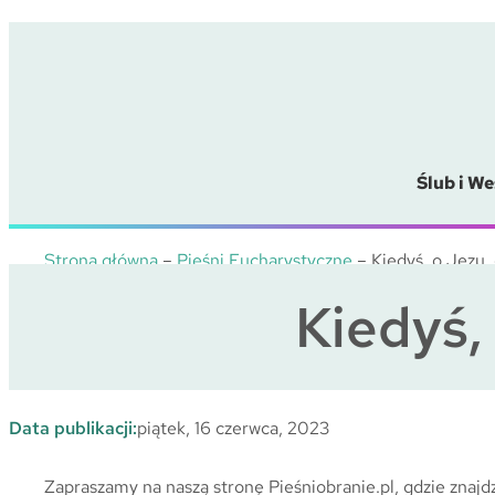
Przejdź
do
treści
Ślub i We
Strona główna
–
Pieśni Eucharystyczne
–
Kiedyś, o Jezu,
Kiedyś,
Data publikacji:
piątek, 16 czerwca, 2023
Zapraszamy na naszą stronę Pieśniobranie.pl, gdzie znajdz