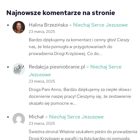
Najnowsze komentarze na stronie
Halina Brzezińska
–
Niechaj Serce Jezusowe
23 marca, 2025
Bardzo dziękujemy za komentarz i cenny głos! Cieszy
nas, że lista pomogła w przygotowaniach do
prowadzenia Drogi Krzyżowej. Co do…
Redakcja piesniobranie.pl
–
Niechaj Serce
Jezusowe
23 marca, 2025
Droga Pani Anno, Bardzo dziękujemy za ciepłe słowa i
docenienie naszej pracy! Cieszymy się, że zestawienie
okazało się pomocne w…
Michał
–
Niechaj Serce Jezusowe
23 marca, 2025
Świetna strona! Właśnie szukałem pieśni do prowadzenia
Drogi Krzyżowej w parafii i ta lista bardzo mi pomogła.