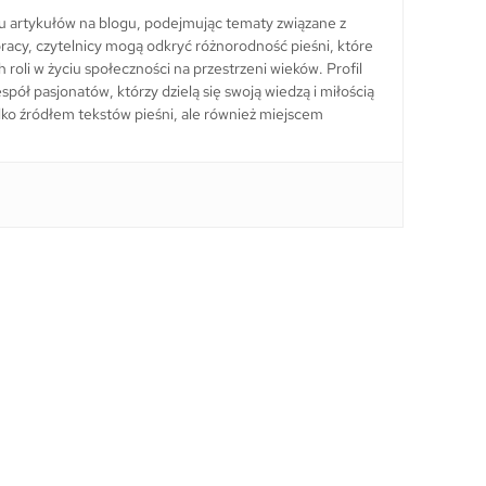
lu artykułów na blogu, podejmując tematy związane z
ch pracy, czytelnicy mogą odkryć różnorodność pieśni, które
h roli w życiu społeczności na przestrzeni wieków. Profil
pół pasjonatów, którzy dzielą się swoją wiedzą i miłością
 tylko źródłem tekstów pieśni, ale również miejscem