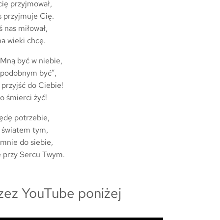
cię przyjmował,
s przyjmuje Cię.
ś nas miłował,
a wieki chcę.
 Mną być w niebie,
u podobnym być”,
 przyjść do Ciebie!
o śmierci żyć!
będę potrzebie,
e światem tym,
 mnie do siebie,
ę przy Sercu Twym.
zez YouTube poniżej