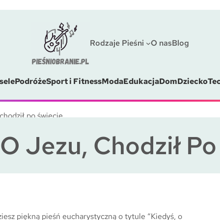
Rodzaje Pieśni
O nas
Blog
sele
Podróże
Sport i Fitness
Moda
Edukacja
Dom
Dziecko
Te
 chodził po świecie
 O Jezu, Chodził Po
iesz piękną pieśń eucharystyczną o tytule “Kiedyś, o