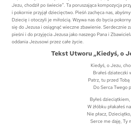
Jezu, chodził po świecie”. Ta poruszająca kompozycja prz
i pokornie przyjął dziecięctwo. Pieśń zachęca nas, abyśm
Dziecię i otoczyli je miłością. Wzywa nas do bycia pokorny
się do Jezusa i osiągnąć wieczne zbawienie. Serdecznie z
pieśni i do przyjęcia Jezusa jako naszego Pana i Zbawiciela
oddania Jezusowi przez całe życie.
Tekst Utworu „Kiedyś, o Je
Kiedyś, o Jezu, cho
Brałeś dziateczki 
Patrz, tu przed Tobą 
Do Serca Twego pr
Byłeś dzieciątkiem, 
W żłóbku płakałeś n
Nie płacz, Dzieciątko,
Serce me daję, Ty 