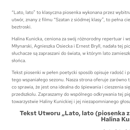
“Lato, lato” to klasyczna piosenka wykonana przez wybitn
utwór, znany z filmu “Szatan z siódmej klasy”, to pełna cie
beztroski.
Halina Kunicka, ceniona za swój różnorodny repertuar i w
Młynarski, Agnieszka Osiecka i Ernest Bryll, nadała tej pi
słuchacze są zapraszani do świata, w którym lato zamiesz
słońca.
Tekst piosenki w pełen poetycki sposób opisuje radość i pi
tego wspaniałego sezonu. Nasza strona oferuje zarówno tek
co sprawia, że jest ona idealna do śpiewania i cieszenia 
przedszkolu. Zapraszamy do wspólnego odkrywania tej piękn
towarzystwie Haliny Kunickiej i jej niezapomnianego głos
Tekst Utworu „Lato, lato (piosenka z
Halina Ku