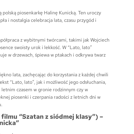
ą polską piosenkarkę Halinę Kunicką. Ten uroczy
pła i nostalgia celebracja lata, czasu przygód i
spółpraca z wybitnymi twórcami, takimi jak Wojciech
osence swoisty urok i lekkość. W “Lato, lato”
kuje w drzewach, śpiewa w ptakach i odkrywa twarz
ękno lata, zachęcając do korzystania z każdej chwili
st “Lato, lato”, jak i możliwość jego odsłuchania,
się letnim czasem w gronie rodzinnym czy w
ej piosenki i czerpania radości z letnich dni w
u.
 filmu “Szatan z siódmej klasy”) –
nicka”