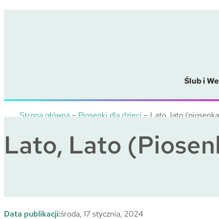
Przejdź
do
treści
Ślub i We
Strona główna
–
Piosenki dla dzieci
–
Lato, lato (piosenka
Lato, Lato (piosen
Data publikacji:
środa, 17 stycznia, 2024