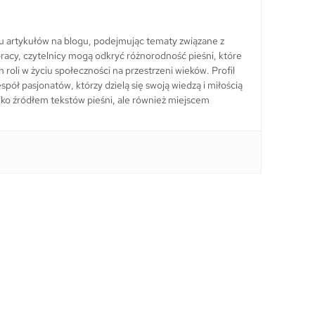
lu artykułów na blogu, podejmując tematy związane z
ch pracy, czytelnicy mogą odkryć różnorodność pieśni, które
h roli w życiu społeczności na przestrzeni wieków. Profil
pół pasjonatów, którzy dzielą się swoją wiedzą i miłością
 tylko źródłem tekstów pieśni, ale również miejscem