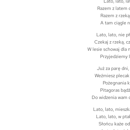
Lato, lato, l
Razem z latem 
Razem z rzeką
A tam ciągle 
Lato, lato, nie 
Czekaj z rzeką, c
W lesie schowaj dla 
Przyjedziemy 
Już za parę dni,
Weźmiesz plecak 
Pożegnania k
Pitagoras bąd
Do widzenia wam c
Lato, lato, miesz
Lato, lato, w pt
Słońcu każe od