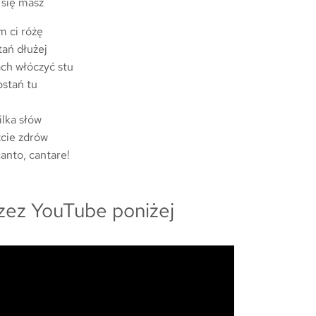
k się masz
m ci różę
tań dłużej
ach włóczyć stu
ostań tu
ilka słów
źcie zdrów
anto, cantare!
zez YouTube poniżej