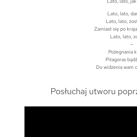
Lato, lato, ja
Lato, lato, da
Lato, lato, zos
Zamiast się po kraj
Lato, lato, z
—
Pożegnania k
Pitagoras bąd
Do widzenia wam c
Posłuchaj utworu popr