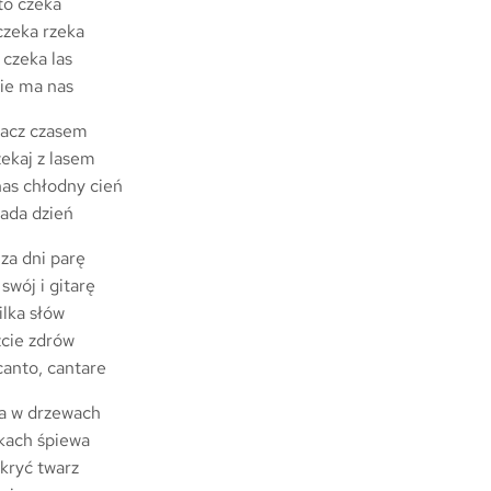
ato czeka
czeka rzeka
 czeka las
nie ma nas
płacz czasem
zekaj z lasem
nas chłodny cień
lada dzień
 za dni parę
swój i gitarę
ilka słów
źcie zdrów
anto, cantare
ka w drzewach
akach śpiewa
kryć twarz