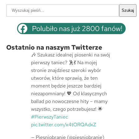
S
Szukaj
z
u
Polubiło nas już 2800 fanów!
k
a
Ostatnio na naszym Twitterze
j
🎶 Szukasz idealnej piosenki na swój
pierwszy taniec? 🕺💃 Na mojej
stronie znajdziesz szeroki wybór
utworów, które sprawią, że ten
moment będzie jeszcze bardziej
niezapomniany! 💖 Od klasycznych
ballad po nowoczesne hity – mamy
wszystko, czego potrzebujesz! 🌟
#PierwszyTaniec
pic.twitter.com/x4tORQAdxZ
— Piesniobranie (@piesniobranie)