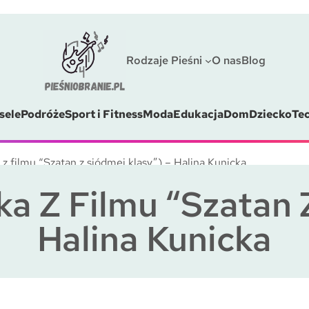
Rodzaje Pieśni
O nas
Blog
sele
Podróże
Sport i Fitness
Moda
Edukacja
Dom
Dziecko
Te
 z filmu “Szatan z siódmej klasy”) – Halina Kunicka
ka Z Filmu “Szatan 
Halina Kunicka