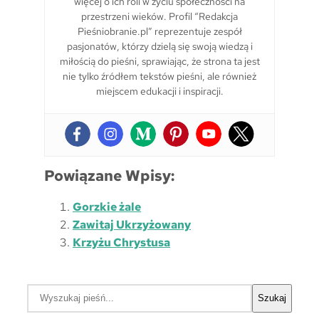
więcej o ich roli w życiu społeczności na
przestrzeni wieków. Profil “Redakcja
Pieśniobranie.pl” reprezentuje zespół
pasjonatów, którzy dzielą się swoją wiedzą i
miłością do pieśni, sprawiając, że strona ta jest
nie tylko źródłem tekstów pieśni, ale również
miejscem edukacji i inspiracji.
Powiązane Wpisy:
Gorzkie żale
Zawitaj Ukrzyżowany
Krzyżu Chrystusa
S
Szukaj
z