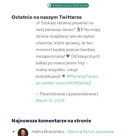
u
Polubiło nas już 2800 fanów!
k
a
Ostatnio na naszym Twitterze
j
🎶 Szukasz idealnej piosenki na
swój pierwszy taniec? 🕺💃 Na mojej
stronie znajdziesz szeroki wybór
utworów, które sprawią, że ten
moment będzie jeszcze bardziej
niezapomniany! 💖 Od klasycznych
ballad po nowoczesne hity –
mamy wszystko, czego
potrzebujesz! 🌟
#PierwszyTaniec
pic.twitter.com/x4tORQAdxZ
— Piesniobranie (@piesniobranie)
March 13, 2024
Najnowsze komentarze na stronie
Halina Brzezińska
–
Niechaj Serce Jezusowe