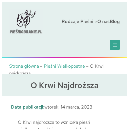
Przejdź
do
treści
Rodzaje Pieśni
O nas
Blog
Strona główna
–
Pieśni Wielkopostne
–
O Krwi
najdroższa
O Krwi Najdroższa
Data publikacji:
wtorek, 14 marca, 2023
O Krwi najdroższa to wzniosła pieśń