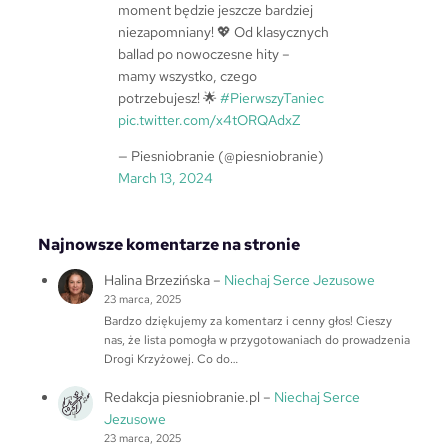
moment będzie jeszcze bardziej
niezapomniany! 💖 Od klasycznych
ballad po nowoczesne hity –
mamy wszystko, czego
potrzebujesz! 🌟
#PierwszyTaniec
pic.twitter.com/x4tORQAdxZ
— Piesniobranie (@piesniobranie)
March 13, 2024
Najnowsze komentarze na stronie
Halina Brzezińska
–
Niechaj Serce Jezusowe
23 marca, 2025
Bardzo dziękujemy za komentarz i cenny głos! Cieszy
nas, że lista pomogła w przygotowaniach do prowadzenia
Drogi Krzyżowej. Co do…
Redakcja piesniobranie.pl
–
Niechaj Serce
Jezusowe
23 marca, 2025