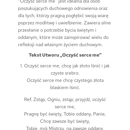
“Oczyść serce me” jest idealna dla osób
poszukujących duchowego odnowienia oraz
dla tych, którzy pragną pogłębić swoją wiarę
poprzez modlitwę i uwielbienie. Zawiera silne
przesłanie o potrzebie bycia świętym i
oddanym, które może zainspirować wielu do
refleksji nad własnym życiem duchowym.
Tekst Utworu „Oczyść serce me”
1. Oczyść serce me, chcę jak złoto lśnić i jak
czyste srebro.
Oczyść serce me chcę czystego złota
blaskiem lśnić.
Ref. Zstąp, Ogniu, zstąp, przyjdź, oczyść
serce me,
Pragnę być święty, Tobie oddany, Panie,
Chcę zawsze być święty,
Tobie, mój Mistrzu, na zawsze oddany,