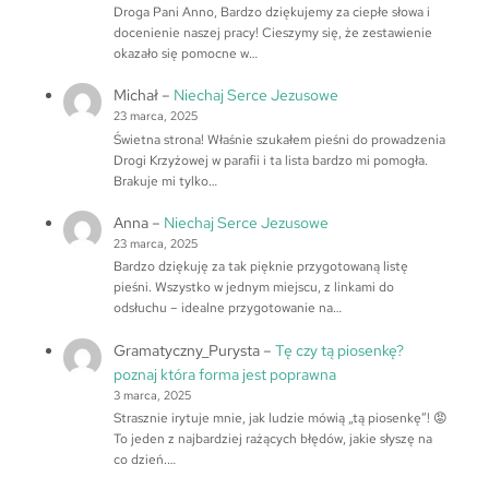
Droga Pani Anno, Bardzo dziękujemy za ciepłe słowa i
docenienie naszej pracy! Cieszymy się, że zestawienie
okazało się pomocne w…
Michał
–
Niechaj Serce Jezusowe
23 marca, 2025
Świetna strona! Właśnie szukałem pieśni do prowadzenia
Drogi Krzyżowej w parafii i ta lista bardzo mi pomogła.
Brakuje mi tylko…
Anna
–
Niechaj Serce Jezusowe
23 marca, 2025
Bardzo dziękuję za tak pięknie przygotowaną listę
pieśni. Wszystko w jednym miejscu, z linkami do
odsłuchu – idealne przygotowanie na…
Gramatyczny_Purysta
–
Tę czy tą piosenkę?
poznaj która forma jest poprawna
3 marca, 2025
Strasznie irytuje mnie, jak ludzie mówią „tą piosenkę”! 😡
To jeden z najbardziej rażących błędów, jakie słyszę na
co dzień.…