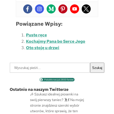
Powiązane Wpisy:
Puste ręce
Kochajmy Pana bo Serce Jego
Oto stoję u drzwi
S
Szukaj
z
u
Polubiło nas już 2800 fanów!
k
a
Ostatnio na naszym Twitterze
j
🎶 Szukasz idealnej piosenki na
swój pierwszy taniec? 🕺💃 Na mojej
stronie znajdziesz szeroki wybór
utworów, które sprawią, że ten