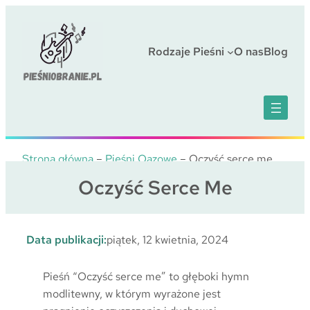
Przejdź
do
treści
Rodzaje Pieśni
O nas
Blog
Strona główna
–
Pieśni Oazowe
–
Oczyść serce me
Oczyść Serce Me
Data publikacji:
piątek, 12 kwietnia, 2024
Pieśń “Oczyść serce me” to głęboki hymn
modlitewny, w którym wyrażone jest