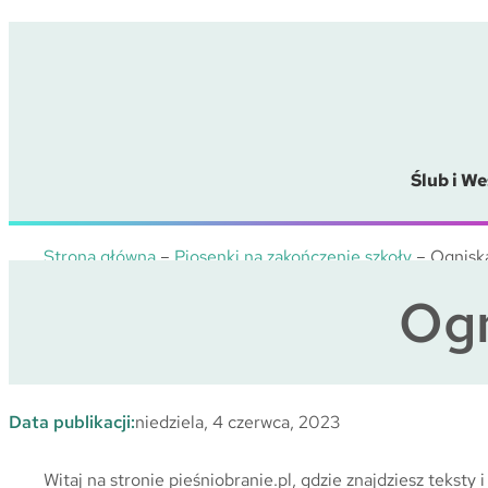
Przejdź
do
treści
Ślub i We
Strona główna
–
Piosenki na zakończenie szkoły
–
Ogniska
Ogn
Data publikacji:
niedziela, 4 czerwca, 2023
Witaj na stronie pieśniobranie.pl, gdzie znajdziesz tekst