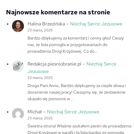
Najnowsze komentarze na stronie
Halina Brzezińska
–
Niechaj Serce Jezusowe
23 marca, 2025
Bardzo dziękujemy za komentarz i cenny głos! Cieszy
nas, że lista pomogła w przygotowaniach do
prowadzenia Drogi Krzyżowej. Co do…
Redakcja piesniobranie.pl
–
Niechaj Serce
Jezusowe
23 marca, 2025
Droga Pani Anno, Bardzo dziękujemy za ciepłe słowa i
docenienie naszej pracy! Cieszymy się, że zestawienie
okazało się pomocne w…
Michał
–
Niechaj Serce Jezusowe
23 marca, 2025
Świetna strona! Właśnie szukałem pieśni do prowadzenia
Drogi Krzyżowej w parafii i ta lista bardzo mi pomogła.