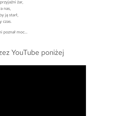
przyjaźni żar,
a nas,
y ją starł,
y czas.
źni poznał moc…
zez YouTube poniżej