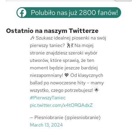
z
u
Polubiło nas już 2800 fanów!
k
a
Ostatnio na naszym Twitterze
j
🎶 Szukasz idealnej piosenki na swój
pierwszy taniec? 🕺💃 Na mojej
stronie znajdziesz szeroki wybór
utworów, które sprawią, że ten
moment będzie jeszcze bardziej
niezapomniany! 💖 Od klasycznych
ballad po nowoczesne hity – mamy
wszystko, czego potrzebujesz! 🌟
#PierwszyTaniec
pic.twitter.com/x4tORQAdxZ
— Piesniobranie (@piesniobranie)
March 13, 2024