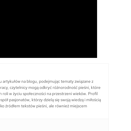
lu artykułów na blogu, podejmując tematy związane z
ch pracy, czytelnicy mogą odkryć różnorodność pieśni, które
h roli w życiu społeczności na przestrzeni wieków. Profil
pół pasjonatów, którzy dzielą się swoją wiedzą i miłością
 tylko źródłem tekstów pieśni, ale również miejscem