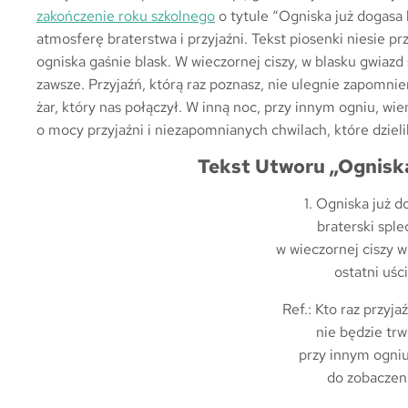
zakończenie roku szkolnego
o tytule “Ogniska już dogasa 
atmosferę braterstwa i przyjaźni. Tekst piosenki niesie pr
ogniska gaśnie blask. W wieczornej ciszy, w blasku gwiaz
zawsze. Przyjaźń, którą raz poznasz, nie ulegnie zapomnie
żar, który nas połączył. W inną noc, przy innym ogniu, w
o mocy przyjaźni i niezapomnianych chwilach, które dziel
Tekst Utworu „Ogniska
1. Ogniska już d
braterski sple
w wieczornej ciszy w
ostatni uści
Ref.: Kto raz przyja
nie będzie trw
przy innym ogniu
do zobaczen