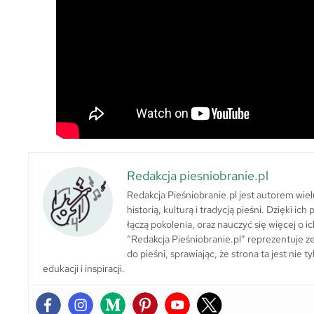
Redakcja piesniobranie.pl
Redakcja Pieśniobranie.pl jest autorem wie
historią, kulturą i tradycją pieśni. Dzięki i
łączą pokolenia, oraz nauczyć się więcej o ic
“Redakcja Pieśniobranie.pl” reprezentuje zes
do pieśni, sprawiając, że strona ta jest nie
edukacji i inspiracji.