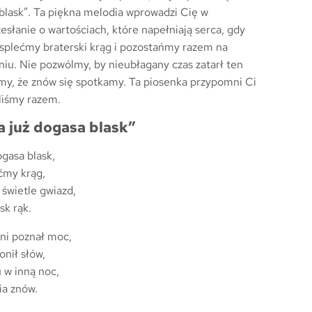
blask”. Ta piękna melodia wprowadzi Cię w
zesłanie o wartościach, które napełniają serca, gdy
d splećmy braterski krąg i pozostańmy razem na
niu. Nie pozwólmy, by nieubłagany czas zatarł ten
iemy, że znów się spotkamy. Ta piosenka przypomni Ci
iliśmy razem.
 już dogasa blask”
ogasa blask,
ćmy krąg,
 świetle gwiazd,
sk rąk.
źni poznał moc,
onił słów,
 w inną noc,
ia znów.