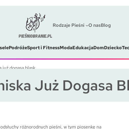
Rodzaje Pieśni
O nas
Blog
sele
Podróże
Sport i Fitness
Moda
Edukacja
Dom
Dziecko
Te
 już dogasa blask
iska Już Dogasa B
y i odsłuchy różnorodnych pieśni, w tym piosenkę na