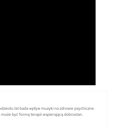
dziestu lat bada wpływ muzyki na zdrowie psychiczne.
a może być formą terapii wspierającą dobrostan.