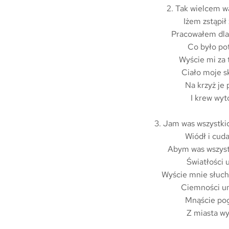
2. Tak wielcem w
Iżem zstąpił 
Pracowałem dla
Co było po
Wyście mi za t
Ciało moje s
Na krzyż je p
I krew wyto
3. Jam was wszystki
Wiódł i cuda
Abym was wszyst
Światłości u
Wyście mnie słucha
Ciemności um
Mnąście poga
Z miasta wyr