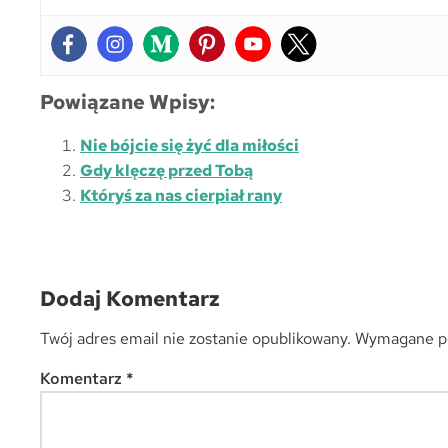
Powiązane Wpisy:
Nie bójcie się żyć dla miłości
Gdy klęczę przed Tobą
Któryś za nas cierpiał rany
Dodaj Komentarz
Twój adres email nie zostanie opublikowany.
Wymagane po
Komentarz
*