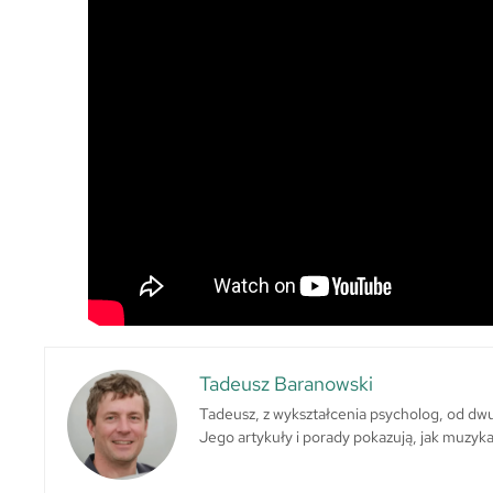
Tadeusz Baranowski
Tadeusz, z wykształcenia psycholog, od dwu
Jego artykuły i porady pokazują, jak muzyk