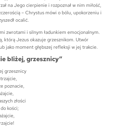
jrzał na Jego cierpienie i rozpoznał w nim miłość,
czerością – Chrystus mówi o bólu, upokorzeniu i
zyszedł ocalić.
nymi zwrotami i silnym ładunkiem emocjonalnym.
ią, którą Jezus okazuje grzesznikom. Utwór
ub jako moment głębszej refleksji w jej trakcie.
e bliżej, grzesznicy”
żej grzesznicy
rzajcie,
ze poznacie,
żajcie,
aszych złości
do kości;
żajcie,
zajcie!