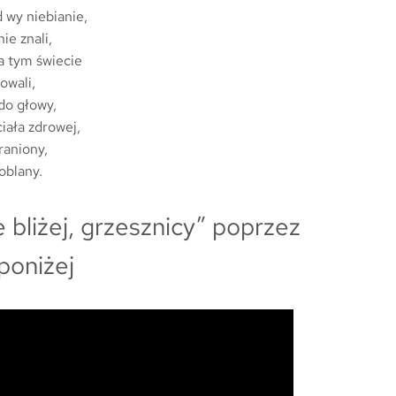
 wy niebianie,
ie znali,
a tym świecie
owali,
do głowy,
iała zdrowej,
raniony,
oblany.
 bliżej, grzesznicy” poprzez
poniżej