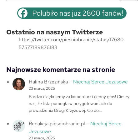
z
u
Polubiło nas już 2800 fanów!
k
a
Ostatnio na naszym Twitterze
j
https://twitter.com/piesniobranie/status/17680
57577189876183
Najnowsze komentarze na stronie
Halina Brzezińska
–
Niechaj Serce Jezusowe
23 marca, 2025
Bardzo dziękujemy za komentarz i cenny głos! Cieszy
nas, że lista pomogła w przygotowaniach do
prowadzenia Drogi Krzyżowej. Co do…
Redakcja piesniobranie.pl
–
Niechaj Serce
Jezusowe
23 marca, 2025