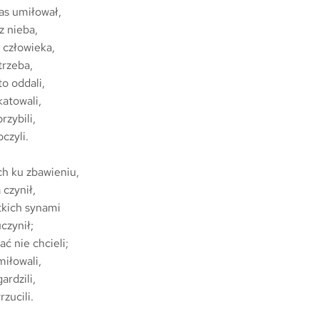
as umiłował,
z nieba,
 człowieka,
trzeba,
o oddali,
katowali,
rzybili,
czyli.
ch ku zbawieniu,
 czynił,
kich synami
czynił;
ć nie chcieli;
iłowali,
rdzili,
zucili.