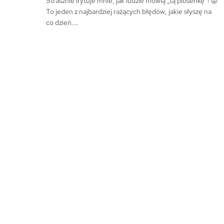
Strasznie irytuje mnie, jak ludzie mówią „tą piosenkę”! 😡
To jeden z najbardziej rażących błędów, jakie słyszę na
co dzień.…