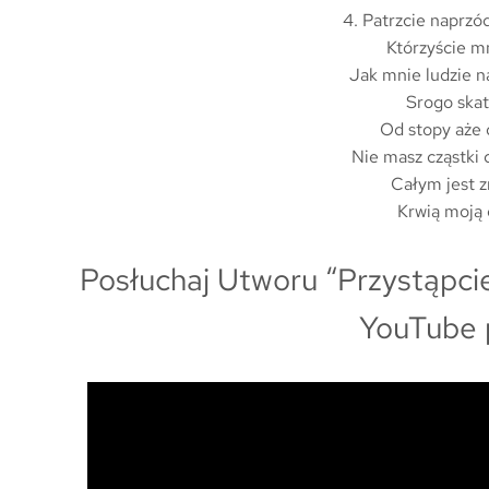
4. Patrzcie naprzód
Którzyście mn
Jak mnie ludzie n
Srogo skat
Od stopy aże 
Nie masz cząstki c
Całym jest z
Krwią moją 
Posłuchaj Utworu “Przystąpcie
YouTube 