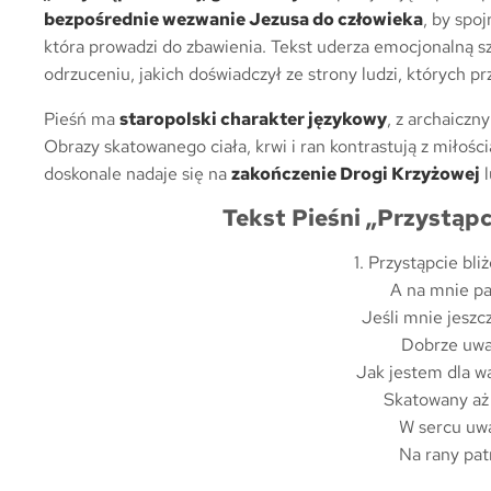
bezpośrednie wezwanie Jezusa do człowieka
, by spo
która prowadzi do zbawienia. Tekst uderza emocjonalną sz
odrzuceniu, jakich doświadczył ze strony ludzi, których pr
Pieśń ma
staropolski charakter językowy
, z archaicz
Obrazy skatowanego ciała, krwi i ran kontrastują z miłośc
doskonale nadaje się na
zakończenie Drogi Krzyżowej
l
Tekst Pieśni „Przystąpci
1. Przystąpcie bli
A na mnie pat
Jeśli mnie jeszc
Dobrze uwa
Jak jestem dla w
Skatowany aż 
W sercu uwa
Na rany patr