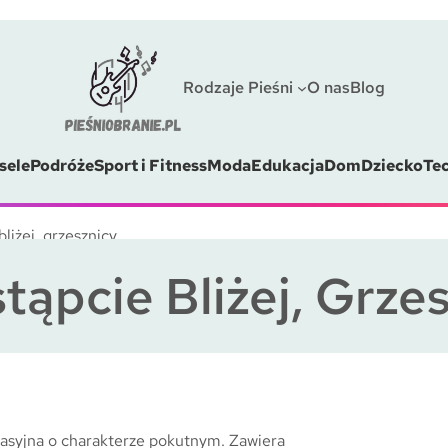
Rodzaje Pieśni
O nas
Blog
sele
Podróże
Sport i Fitness
Moda
Edukacja
Dom
Dziecko
Te
bliżej, grzesznicy
tąpcie Bliżej, Grze
pasyjna o charakterze pokutnym. Zawiera