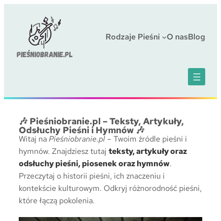
Przejdź
do
treści
Rodzaje Pieśni
O nas
Blog
🎶 Pieśniobranie.pl – Teksty, Artykuły,
Odsłuchy Pieśni i Hymnów 🎶
Witaj na
Pieśniobranie.pl
– Twoim źródle pieśni i
hymnów. Znajdziesz tutaj
teksty, artykuły oraz
odsłuchy pieśni, piosenek oraz hymnów
.
Przeczytaj o historii pieśni, ich znaczeniu i
kontekście kulturowym. Odkryj różnorodność pieśni,
które łączą pokolenia.
Sport i Fitness