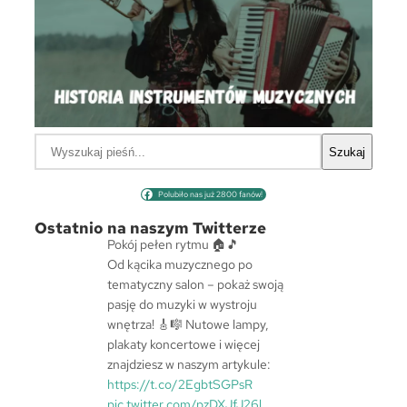
S
Szukaj
z
u
Polubiło nas już 2800 fanów!
k
a
Ostatnio na naszym Twitterze
j
Pokój pełen rytmu 🏠🎵
Od kącika muzycznego po
tematyczny salon – pokaż swoją
pasję do muzyki w wystroju
wnętrza! 🎸🎼 Nutowe lampy,
plakaty koncertowe i więcej
znajdziesz w naszym artykule:
https://t.co/2EgbtSGPsR
pic.twitter.com/pzDXJfJ26l