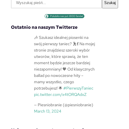
Szukaj
z
u
Polubiło nas już 2800 fanów!
k
a
Ostatnio na naszym Twitterze
j
🎶 Szukasz idealnej piosenki na
swój pierwszy taniec? 🕺💃 Na mojej
stronie znajdziesz szeroki wybór
utworów, które sprawią, że ten
moment będzie jeszcze bardziej
niezapomniany! 💖 Od klasycznych
ballad po nowoczesne hity –
mamy wszystko, czego
potrzebujesz! 🌟
#PierwszyTaniec
pic.twitter.com/x4tORQAdxZ
— Piesniobranie (@piesniobranie)
March 13, 2024