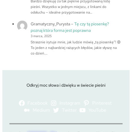
Bardzo dziękuję za tak pięknie przygotowaną listę
pieśni. Wszystko w jednym miejscu, z linkami do
odsłuchu – idealne przygotowanie na…
Gramatyczny_Purysta
–
Tę czy tą piosenkę?
poznaj która forma jest poprawna
3 marca, 2025
Strasznie irytuje mnie, jak ludzie mówią „tą piosenkę”! 😡
To jeden z najbardziej rażących błędów, jakie słyszę na
co dzień.…
Odkryj moc słowa i dźwięku w świecie pieśni
Facebook
Instagram
Pinterest
Medium
Twitter
YouTube