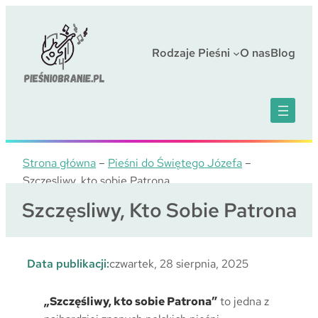
Przejdź
do
treści
Rodzaje Pieśni
O nas
Blog
Strona główna
–
Pieśni do Świętego Józefa
–
Szczęsliwy, kto sobie Patrona
Szczęsliwy, Kto Sobie Patrona
Data publikacji:
czwartek, 28 sierpnia, 2025
„Szczęśliwy, kto sobie Patrona”
to jedna z