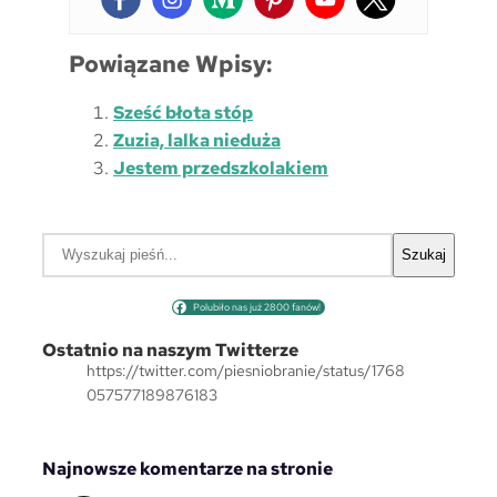
Powiązane Wpisy:
Sześć błota stóp
Zuzia, lalka nieduża
Jestem przedszkolakiem
S
Szukaj
z
u
Polubiło nas już 2800 fanów!
k
a
Ostatnio na naszym Twitterze
j
https://twitter.com/piesniobranie/status/1768
057577189876183
Najnowsze komentarze na stronie