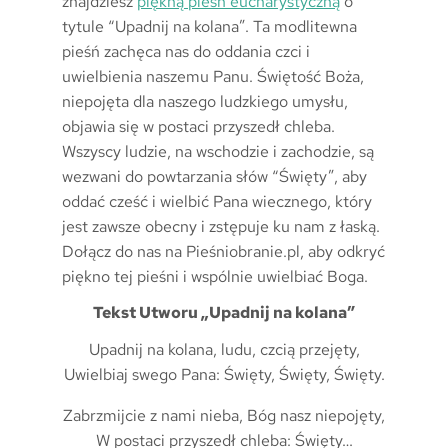
znajdziesz
piękną pieśń eucharystyczną
o
tytule “Upadnij na kolana”. Ta modlitewna
pieśń zachęca nas do oddania czci i
uwielbienia naszemu Panu. Świętość Boża,
niepojęta dla naszego ludzkiego umysłu,
objawia się w postaci przyszedł chleba.
Wszyscy ludzie, na wschodzie i zachodzie, są
wezwani do powtarzania słów “Święty”, aby
oddać cześć i wielbić Pana wiecznego, który
jest zawsze obecny i zstępuje ku nam z łaską.
Dołącz do nas na Pieśniobranie.pl, aby odkryć
piękno tej pieśni i wspólnie uwielbiać Boga.
Tekst Utworu „Upadnij na kolana”
Upadnij na kolana, ludu, czcią przejęty,
Uwielbiaj swego Pana: Święty, Święty, Święty.
Zabrzmijcie z nami nieba, Bóg nasz niepojęty,
W postaci przyszedł chleba: Święty…