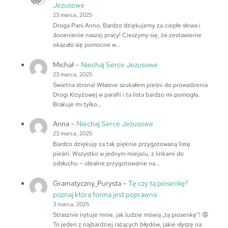
Jezusowe
23 marca, 2025
Droga Pani Anno, Bardzo dziękujemy za ciepłe słowa i
docenienie naszej pracy! Cieszymy się, że zestawienie
okazało się pomocne w…
Michał
–
Niechaj Serce Jezusowe
23 marca, 2025
Świetna strona! Właśnie szukałem pieśni do prowadzenia
Drogi Krzyżowej w parafii i ta lista bardzo mi pomogła.
Brakuje mi tylko…
Anna
–
Niechaj Serce Jezusowe
23 marca, 2025
Bardzo dziękuję za tak pięknie przygotowaną listę
pieśni. Wszystko w jednym miejscu, z linkami do
odsłuchu – idealne przygotowanie na…
Gramatyczny_Purysta
–
Tę czy tą piosenkę?
poznaj która forma jest poprawna
3 marca, 2025
Strasznie irytuje mnie, jak ludzie mówią „tą piosenkę”! 😡
To jeden z najbardziej rażących błędów, jakie słyszę na