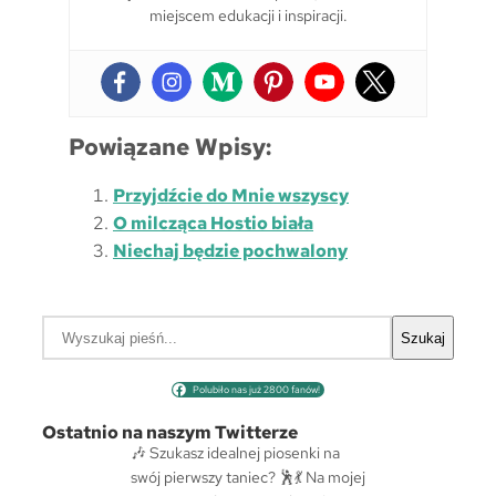
miejscem edukacji i inspiracji.
Powiązane Wpisy:
Przyjdźcie do Mnie wszyscy
O milcząca Hostio biała
Niechaj będzie pochwalony
S
Szukaj
z
u
Polubiło nas już 2800 fanów!
k
a
Ostatnio na naszym Twitterze
j
🎶 Szukasz idealnej piosenki na
swój pierwszy taniec? 🕺💃 Na mojej