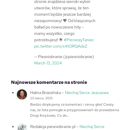
stronie znajdziesz szeroki wybór
utworów, które sprawią, że ten
moment będzie jeszcze bardziej
niezapomniany! 💖 Od klasycznych
ballad po nowoczesne hity –
mamy wszystko, czego
potrzebujesz! 🌟
#PierwszyTaniec
pic.twitter.com/x4tORQAdxZ
— Piesniobranie (@piesniobranie)
March 13, 2024
Najnowsze komentarze na stronie
Halina Brzezińska
–
Niechaj Serce Jezusowe
23 marca, 2025
Bardzo dziękujemy za komentarz i cenny głos! Cieszy
nas, że lista pomogła w przygotowaniach do prowadzenia
Drogi Krzyżowej. Co do…
Redakcja piesniobranie.pl
–
Niechaj Serce