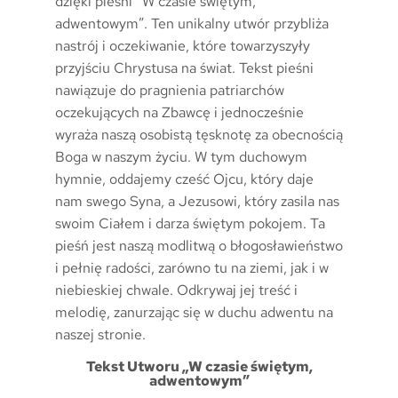
dzięki pieśni “W czasie świętym,
adwentowym”. Ten unikalny utwór przybliża
nastrój i oczekiwanie, które towarzyszyły
przyjściu Chrystusa na świat. Tekst pieśni
nawiązuje do pragnienia patriarchów
oczekujących na Zbawcę i jednocześnie
wyraża naszą osobistą tęsknotę za obecnością
Boga w naszym życiu. W tym duchowym
hymnie, oddajemy cześć Ojcu, który daje
nam swego Syna, a Jezusowi, który zasila nas
swoim Ciałem i darza świętym pokojem. Ta
pieśń jest naszą modlitwą o błogosławieństwo
i pełnię radości, zarówno tu na ziemi, jak i w
niebieskiej chwale. Odkrywaj jej treść i
melodię, zanurzając się w duchu adwentu na
naszej stronie.
Tekst Utworu „W czasie świętym,
adwentowym”