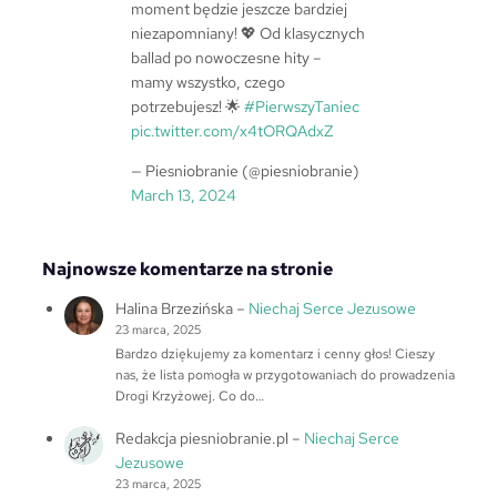
moment będzie jeszcze bardziej
niezapomniany! 💖 Od klasycznych
ballad po nowoczesne hity –
mamy wszystko, czego
potrzebujesz! 🌟
#PierwszyTaniec
pic.twitter.com/x4tORQAdxZ
— Piesniobranie (@piesniobranie)
March 13, 2024
Najnowsze komentarze na stronie
Halina Brzezińska
–
Niechaj Serce Jezusowe
23 marca, 2025
Bardzo dziękujemy za komentarz i cenny głos! Cieszy
nas, że lista pomogła w przygotowaniach do prowadzenia
Drogi Krzyżowej. Co do…
Redakcja piesniobranie.pl
–
Niechaj Serce
Jezusowe
23 marca, 2025