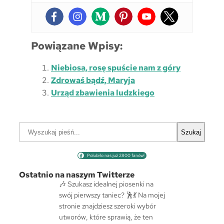
Powiązane Wpisy:
Niebiosa, rosę spuście nam z góry
Zdrowaś bądź, Maryja
Urząd zbawienia ludzkiego
S
Szukaj
z
u
Polubiło nas już 2800 fanów!
k
a
Ostatnio na naszym Twitterze
j
🎶 Szukasz idealnej piosenki na
swój pierwszy taniec? 🕺💃 Na mojej
stronie znajdziesz szeroki wybór
utworów, które sprawią, że ten