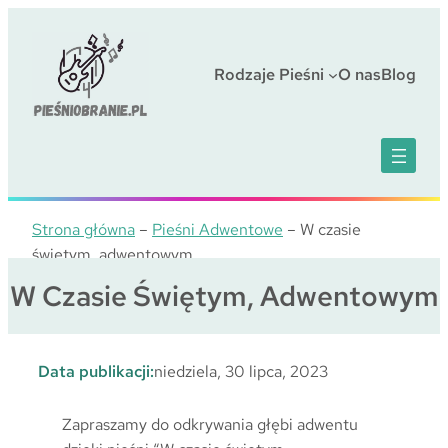
Przejdź
do
treści
Rodzaje Pieśni
O nas
Blog
Strona główna
–
Pieśni Adwentowe
–
W czasie
świętym, adwentowym
W Czasie Świętym, Adwentowym
Data publikacji:
niedziela, 30 lipca, 2023
Zapraszamy do odkrywania głębi adwentu