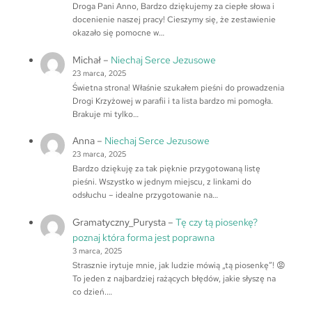
Droga Pani Anno, Bardzo dziękujemy za ciepłe słowa i
docenienie naszej pracy! Cieszymy się, że zestawienie
okazało się pomocne w…
Michał
–
Niechaj Serce Jezusowe
23 marca, 2025
Świetna strona! Właśnie szukałem pieśni do prowadzenia
Drogi Krzyżowej w parafii i ta lista bardzo mi pomogła.
Brakuje mi tylko…
Anna
–
Niechaj Serce Jezusowe
23 marca, 2025
Bardzo dziękuję za tak pięknie przygotowaną listę
pieśni. Wszystko w jednym miejscu, z linkami do
odsłuchu – idealne przygotowanie na…
Gramatyczny_Purysta
–
Tę czy tą piosenkę?
poznaj która forma jest poprawna
3 marca, 2025
Strasznie irytuje mnie, jak ludzie mówią „tą piosenkę”! 😡
To jeden z najbardziej rażących błędów, jakie słyszę na
co dzień.…