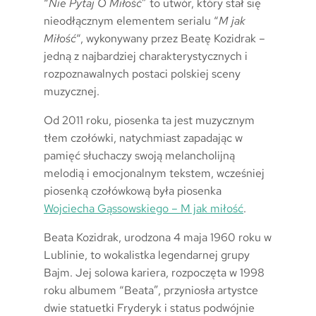
“
Nie Pytaj O Miłość
” to utwór, który stał się
nieodłącznym elementem serialu “
M jak
Miłość
“, wykonywany przez Beatę Kozidrak –
jedną z najbardziej charakterystycznych i
rozpoznawalnych postaci polskiej sceny
muzycznej.
Od 2011 roku, piosenka ta jest muzycznym
tłem czołówki, natychmiast zapadając w
pamięć słuchaczy swoją melancholijną
melodią i emocjonalnym tekstem, wcześniej
piosenką czołówkową była piosenka
Wojciecha Gąssowskiego – M jak miłość
.
Beata Kozidrak, urodzona 4 maja 1960 roku w
Lublinie, to wokalistka legendarnej grupy
Bajm. Jej solowa kariera, rozpoczęta w 1998
roku albumem “Beata”, przyniosła artystce
dwie statuetki Fryderyk i status podwójnie