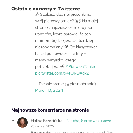
k
a
Ostatnio na naszym Twitterze
j
🎶 Szukasz idealnej piosenki na
swój pierwszy taniec? 🕺💃 Na mojej
stronie znajdziesz szeroki wybór
utworów, które sprawią, że ten
moment będzie jeszcze bardziej
niezapomniany! 💖 Od klasycznych
ballad po nowoczesne hity –
mamy wszystko, czego
potrzebujesz! 🌟
#PierwszyTaniec
pic.twitter.com/x4tORQAdxZ
— Piesniobranie (@piesniobranie)
March 13, 2024
Najnowsze komentarze na stronie
Halina Brzezińska
–
Niechaj Serce Jezusowe
23 marca, 2025
Bardzo dziękujemy za komentarz i cenny głos! Cieszy