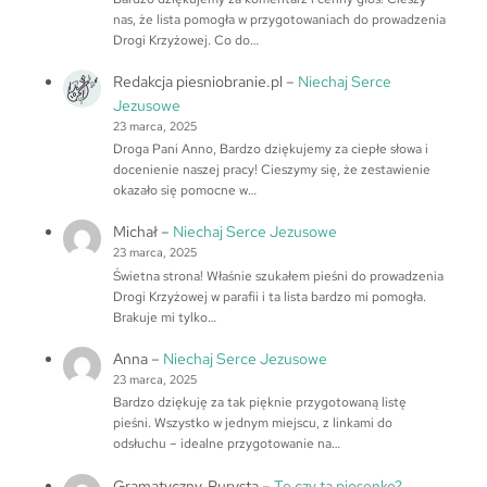
nas, że lista pomogła w przygotowaniach do prowadzenia
Drogi Krzyżowej. Co do…
Redakcja piesniobranie.pl
–
Niechaj Serce
Jezusowe
23 marca, 2025
Droga Pani Anno, Bardzo dziękujemy za ciepłe słowa i
docenienie naszej pracy! Cieszymy się, że zestawienie
okazało się pomocne w…
Michał
–
Niechaj Serce Jezusowe
23 marca, 2025
Świetna strona! Właśnie szukałem pieśni do prowadzenia
Drogi Krzyżowej w parafii i ta lista bardzo mi pomogła.
Brakuje mi tylko…
Anna
–
Niechaj Serce Jezusowe
23 marca, 2025
Bardzo dziękuję za tak pięknie przygotowaną listę
pieśni. Wszystko w jednym miejscu, z linkami do
odsłuchu – idealne przygotowanie na…
Gramatyczny_Purysta
–
Tę czy tą piosenkę?