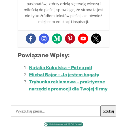
pasjonatów, którzy dzielą się swoją wiedzą i
miłością do pieśni, sprawiając, że strona ta jest
nie tylko źródłem tekstów pieśni, ale również
miejscem edukacji i inspiracji.
Powiązane Wpisy:
Natalia Kukulska – Pół na pół
Michał Bajor – Ja jestem bogaty
Trybunka reklamowa – praktyczne
narzędzie promocji dla Twojej firmy
S
Szukaj
z
u
Polubiło nas już 2800 fanów!