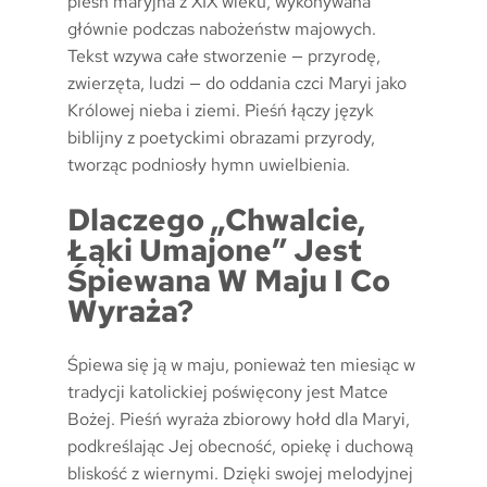
pieśń maryjna z XIX wieku, wykonywana
głównie podczas nabożeństw majowych.
Tekst wzywa całe stworzenie — przyrodę,
zwierzęta, ludzi — do oddania czci Maryi jako
Królowej nieba i ziemi. Pieśń łączy język
biblijny z poetyckimi obrazami przyrody,
tworząc podniosły hymn uwielbienia.
Dlaczego „Chwalcie,
Łąki Umajone” Jest
Śpiewana W Maju I Co
Wyraża?
Śpiewa się ją w maju, ponieważ ten miesiąc w
tradycji katolickiej poświęcony jest Matce
Bożej. Pieśń wyraża zbiorowy hołd dla Maryi,
podkreślając Jej obecność, opiekę i duchową
bliskość z wiernymi. Dzięki swojej melodyjnej