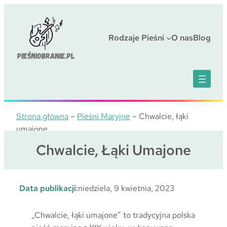
Przejdź
do
treści
Rodzaje Pieśni
O nas
Blog
Strona główna
–
Pieśni Maryjne
–
Chwalcie, łąki
umajone
Chwalcie, Łąki Umajone
Data publikacji:
niedziela, 9 kwietnia, 2023
„Chwalcie, łąki umajone” to tradycyjna polska