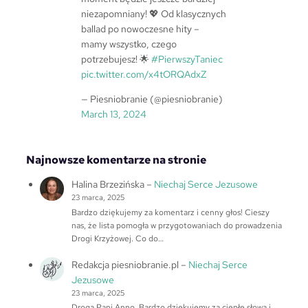
niezapomniany! 💖 Od klasycznych
ballad po nowoczesne hity –
mamy wszystko, czego
potrzebujesz! 🌟
#PierwszyTaniec
pic.twitter.com/x4tORQAdxZ
— Piesniobranie (@piesniobranie)
March 13, 2024
Najnowsze komentarze na stronie
Halina Brzezińska
–
Niechaj Serce Jezusowe
23 marca, 2025
Bardzo dziękujemy za komentarz i cenny głos! Cieszy
nas, że lista pomogła w przygotowaniach do prowadzenia
Drogi Krzyżowej. Co do…
Redakcja piesniobranie.pl
–
Niechaj Serce
Jezusowe
23 marca, 2025
Droga Pani Anno, Bardzo dziękujemy za ciepłe słowa i