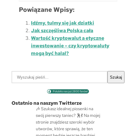
Powiązane Wpisy:
Idźmy, tulmy się jak dziatki
Jak szczęśliwa Polska cała
Wartość kryptowalut a etyczne
inwestowanie – czy kryptowaluty
mogą być halal?
S
Szukaj
z
u
Polubiło nas już 2800 fanów!
k
a
Ostatnio na naszym Twitterze
j
🎶 Szukasz idealnej piosenki na
swój pierwszy taniec? 🕺💃 Na mojej
stronie znajdziesz szeroki wybór
utworów, które sprawią, że ten
moment będzie jeszcze bardziej