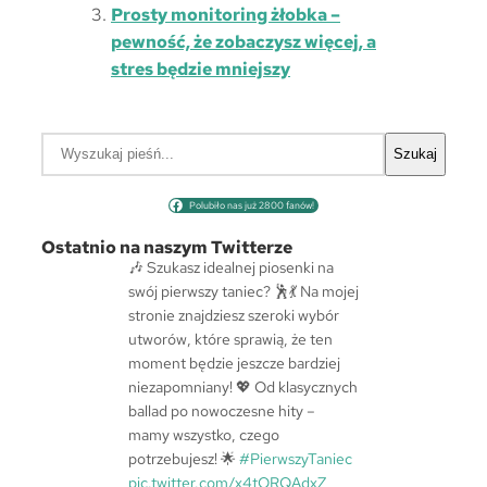
Prosty monitoring żłobka –
pewność, że zobaczysz więcej, a
stres będzie mniejszy
S
Szukaj
z
u
Polubiło nas już 2800 fanów!
k
a
Ostatnio na naszym Twitterze
j
🎶 Szukasz idealnej piosenki na
swój pierwszy taniec? 🕺💃 Na mojej
stronie znajdziesz szeroki wybór
utworów, które sprawią, że ten
moment będzie jeszcze bardziej
niezapomniany! 💖 Od klasycznych
ballad po nowoczesne hity –
mamy wszystko, czego
potrzebujesz! 🌟
#PierwszyTaniec
pic.twitter.com/x4tORQAdxZ