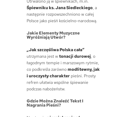
Utrwalono ją w śpiewnikach, m.in.
Śpiewniku ks. Jana Siedleckiego
, a
następnie rozpowszechniono w całej
Polsce jako pieśń kościelno-narodową.
Jakie Elementy Muzyczne
Wyróżniają Utwór?
„Jak szczęśliwa Polska cała”
utrzymana jest w
tonacji durowej
, o
łagodnym tempie i marszowym rytmie,
co podkreśla zarówno
modlitewny, jak
i uroczysty charakter
pieśni. Prosty
refren ułatwia wspólne śpiewanie
podczas nabożeństw.
Gdzie Można Znaleźć Tekst I
Nagrania Pieśni?