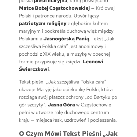
polska
pieśń maryjna
, którą poświęcono
Matce Bożej Częstochowskiej
— Królowej
Polski i patronce narodu. Utwór łączy
patriotyzm religijny
z głębokim kultem
maryjnym i podkreśla duchową więź między
Polakami a
Jasnogórską Panią
. Tekst „Jak
szczęśliwa Polska cała” jest anonimowy i
pochodzi z XIX wieku, a muzykę w obecnej
formie przypisuje się księdzu
Leonowi
Świerczkowi
.
Tekst pieśni „Jak szczęśliwa Polska cała”
ukazuje Maryję jako opiekunkę Polski, która
rozciąga swój płaszcz ochrony „od Bałtyku po
gór szczyty”.
Jasna Góra
w Częstochowie
pełni w utworze rolę duchowego centrum
kraju — miejsca łask, uzdrowień i pocieszenia.
O Czym Mówi Tekst Pieśni „Jak