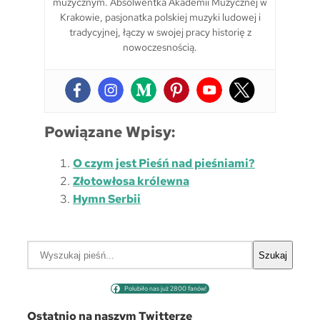
muzycznym. Absolwentka Akademii Muzycznej w
Krakowie, pasjonatka polskiej muzyki ludowej i
tradycyjnej, łączy w swojej pracy historię z
nowoczesnością.
Powiązane Wpisy:
O czym jest Pieśń nad pieśniami?
Złotowłosa królewna
Hymn Serbii
S
Szukaj
z
u
Polubiło nas już 2800 fanów!
k
a
Ostatnio na naszym Twitterze