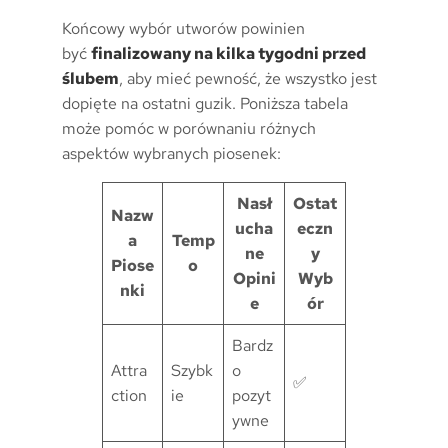
Końcowy wybór utworów powinien
być
finalizowany na kilka tygodni przed
ślubem
, aby mieć pewność, że wszystko jest
dopięte na ostatni guzik. Poniższa tabela
może pomóc w porównaniu różnych
aspektów wybranych piosenek:
Nasł
Ostat
Nazw
ucha
eczn
a
Temp
ne
y
Piose
o
Opini
Wyb
nki
e
ór
Bardz
Attra
Szybk
o
✅
ction
ie
pozyt
ywne