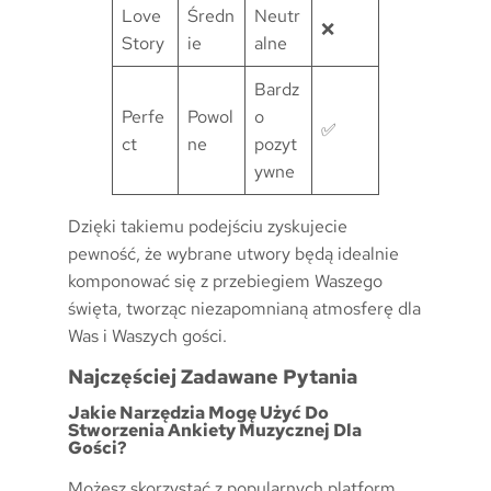
Love
Średn
Neutr
❌
Story
ie
alne
Bardz
Perfe
Powol
o
✅
ct
ne
pozyt
ywne
Dzięki takiemu podejściu zyskujecie
pewność, że wybrane utwory będą idealnie
komponować się z przebiegiem Waszego
święta, tworząc niezapomnianą atmosferę dla
Was i Waszych gości.
Najczęściej Zadawane Pytania
Jakie Narzędzia Mogę Użyć Do
Stworzenia Ankiety Muzycznej Dla
Gości?
Możesz skorzystać z popularnych platform