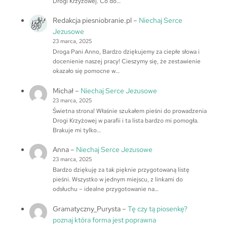
Drogi Krzyżowej. Co do…
Redakcja piesniobranie.pl
–
Niechaj Serce
Jezusowe
23 marca, 2025
Droga Pani Anno, Bardzo dziękujemy za ciepłe słowa i
docenienie naszej pracy! Cieszymy się, że zestawienie
okazało się pomocne w…
Michał
–
Niechaj Serce Jezusowe
23 marca, 2025
Świetna strona! Właśnie szukałem pieśni do prowadzenia
Drogi Krzyżowej w parafii i ta lista bardzo mi pomogła.
Brakuje mi tylko…
Anna
–
Niechaj Serce Jezusowe
23 marca, 2025
Bardzo dziękuję za tak pięknie przygotowaną listę
pieśni. Wszystko w jednym miejscu, z linkami do
odsłuchu – idealne przygotowanie na…
Gramatyczny_Purysta
–
Tę czy tą piosenkę?
poznaj która forma jest poprawna