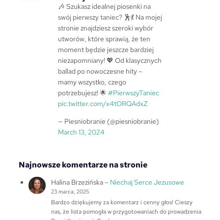
j
🎶 Szukasz idealnej piosenki na
swój pierwszy taniec? 🕺💃 Na mojej
stronie znajdziesz szeroki wybór
utworów, które sprawią, że ten
moment będzie jeszcze bardziej
niezapomniany! 💖 Od klasycznych
ballad po nowoczesne hity –
mamy wszystko, czego
potrzebujesz! 🌟
#PierwszyTaniec
pic.twitter.com/x4tORQAdxZ
— Piesniobranie (@piesniobranie)
March 13, 2024
Najnowsze komentarze na stronie
Halina Brzezińska
–
Niechaj Serce Jezusowe
23 marca, 2025
Bardzo dziękujemy za komentarz i cenny głos! Cieszy
nas, że lista pomogła w przygotowaniach do prowadzenia