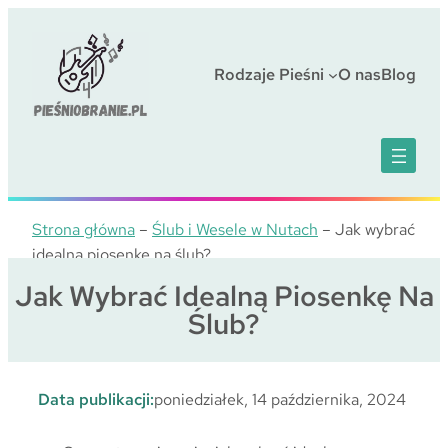
Przejdź
do
treści
Rodzaje Pieśni
O nas
Blog
Strona główna
–
Ślub i Wesele w Nutach
–
Jak wybrać
idealną piosenkę na ślub?
Jak Wybrać Idealną Piosenkę Na
Ślub?
Data publikacji:
poniedziałek, 14 października, 2024