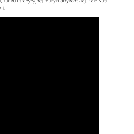
, funku i tradycyjnej muzyki afrykańskiej. Fela Kuti
li.