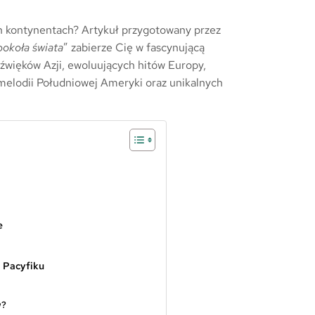
ch kontynentach? Artykuł przygotowany przez
okoła świata
” zabierze Cię w fascynującą
źwięków Azji, ewoluujących hitów Europy,
melodii Południowej Ameryki oraz unikalnych
e
p Pacyfiku
w?