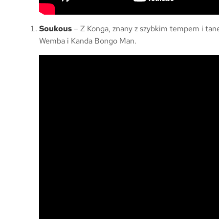
Soukous
– Z Konga, znany z szybkim tempem i tane
Wemba i Kanda Bongo Man.