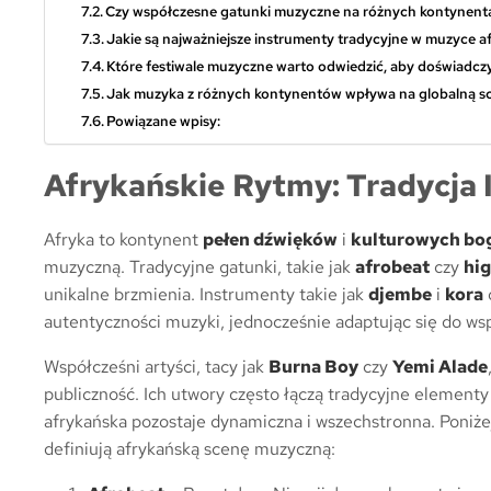
Czy współczesne gatunki muzyczne na różnych kontynent
Jakie są najważniejsze instrumenty tradycyjne w muzyce a
Które festiwale muzyczne warto odwiedzić, aby doświadcz
Jak muzyka z różnych kontynentów wpływa na globalną 
Powiązane wpisy:
Afrykańskie Rytmy: Tradycja
Afryka to kontynent
pełen dźwięków
i
kulturowych bo
muzyczną. Tradycyjne gatunki, takie jak
afrobeat
czy
hig
unikalne brzmienia. Instrumenty takie jak
djembe
i
kora
autentyczności muzyki, jednocześnie adaptując się do w
Współcześni artyści, tacy jak
Burna Boy
czy
Yemi Alade
publiczność. Ich utwory często łączą tradycyjne element
afrykańska pozostaje dynamiczna i wszechstronna. Poniże
definiują afrykańską scenę muzyczną: