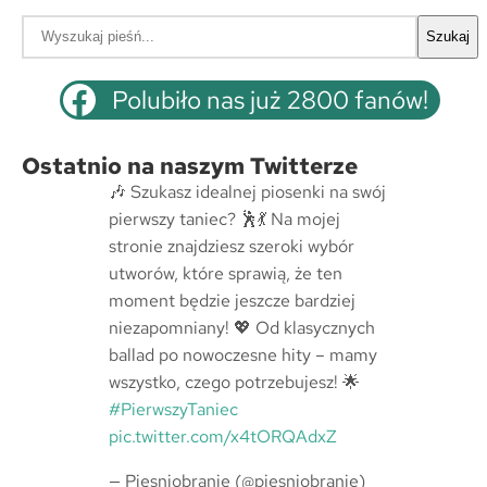
S
Szukaj
z
u
Polubiło nas już 2800 fanów!
k
a
Ostatnio na naszym Twitterze
j
🎶 Szukasz idealnej piosenki na swój
pierwszy taniec? 🕺💃 Na mojej
stronie znajdziesz szeroki wybór
utworów, które sprawią, że ten
moment będzie jeszcze bardziej
niezapomniany! 💖 Od klasycznych
ballad po nowoczesne hity – mamy
wszystko, czego potrzebujesz! 🌟
#PierwszyTaniec
pic.twitter.com/x4tORQAdxZ
— Piesniobranie (@piesniobranie)