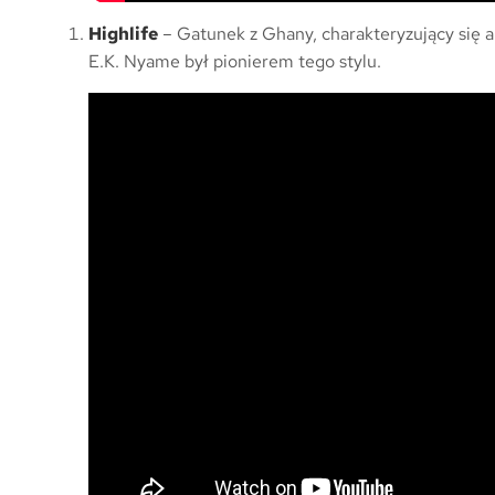
Highlife
– Gatunek z Ghany, charakteryzujący się a
E.K. Nyame był pionierem tego stylu.