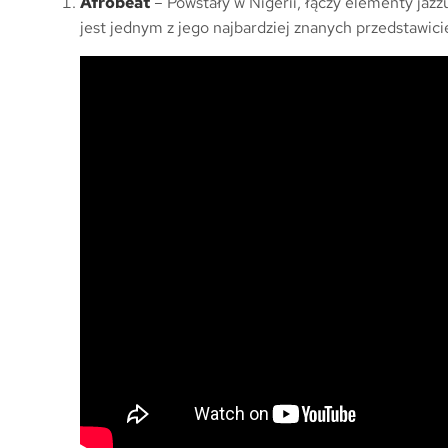
Afrobeat
– Powstały w Nigerii, łączy elementy jazzu
jest jednym z jego najbardziej znanych przedstawicie