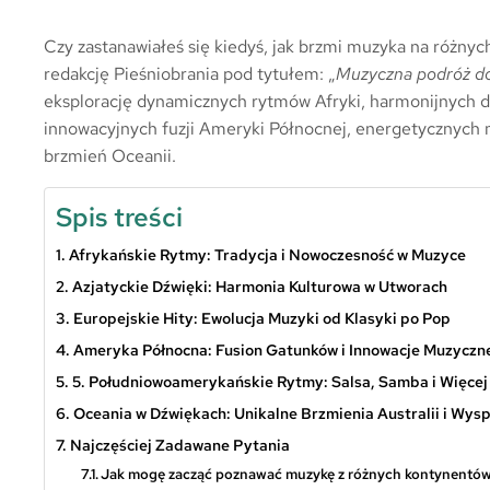
Czy zastanawiałeś się kiedyś, jak brzmi muzyka na różny
redakcję Pieśniobrania pod tytułem: „
Muzyczna podróż do
eksplorację dynamicznych rytmów Afryki, harmonijnych d
innowacyjnych fuzji Ameryki Północnej, energetycznych 
brzmień Oceanii.
Spis treści
Afrykańskie Rytmy: Tradycja i Nowoczesność w Muzyce
Azjatyckie Dźwięki: Harmonia Kulturowa w Utworach
Europejskie Hity: Ewolucja Muzyki od Klasyki po Pop
Ameryka Północna: Fusion Gatunków i Innowacje Muzyczn
5. Południowoamerykańskie Rytmy: Salsa, Samba i Więcej
Oceania w Dźwiękach: Unikalne Brzmienia Australii i Wys
Najczęściej Zadawane Pytania
Jak mogę zacząć poznawać muzykę z różnych kontynentó