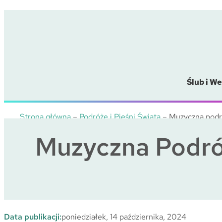
Przejdź
do
treści
Ślub i We
Strona główna
–
Podróże i Pieśni Świata
–
Muzyczna podró
Muzyczna Podróż
Data publikacji:
poniedziałek, 14 października, 2024