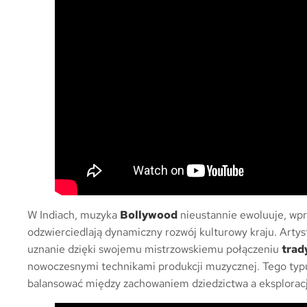
W Indiach, muzyka
Bollywood
nieustannie ewoluuje, wpr
odzwierciedlają dynamiczny rozwój kulturowy kraju. Artyst
uznanie dzięki swojemu mistrzowskiemu połączeniu
trad
nowoczesnymi technikami produkcji muzycznej. Tego typu 
balansować między zachowaniem dziedzictwa a eksplorac