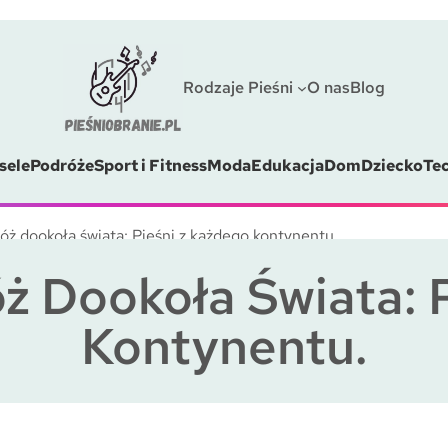
Rodzaje Pieśni
O nas
Blog
sele
Podróże
Sport i Fitness
Moda
Edukacja
Dom
Dziecko
Te
ż dookoła świata: Pieśni z każdego kontynentu.
 Dookoła Świata: 
Kontynentu.