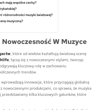
ach mają wspólne cechy?
frykańskiej?
yć różnorodności muzyki światowej?
scenę muzyczną?
 I Nowoczesność W Muzyce
gactw
, które od wieków kształtują światową scenę
hlife
, łączą się z nowoczesnymi stylami, tworząc
odgrywają kluczową rolę w zachowaniu
spółczesnych trendów.
, wprowadzają innowacje, które przyciągają globalną
y z nowoczesnymi produkcjami, co sprawia, że muzyka
j przedstawiamy kilka kluczowych gatunków, które