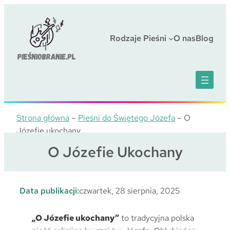
Przejdź
do
treści
Rodzaje Pieśni
O nas
Blog
Strona główna
–
Pieśni do Świętego Józefa
–
O
Józefie ukochany
O Józefie Ukochany
Data publikacji:
czwartek, 28 sierpnia, 2025
„O Józefie ukochany”
to tradycyjna polska