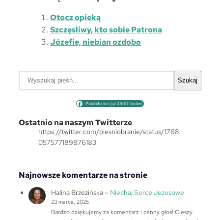
Otocz opieką
Szczęsliwy, kto sobie Patrona
Józefie, niebian ozdobo
S
Szukaj
z
u
Polubiło nas już 2800 fanów!
k
a
Ostatnio na naszym Twitterze
j
https://twitter.com/piesniobranie/status/1768
057577189876183
Najnowsze komentarze na stronie
Halina Brzezińska
–
Niechaj Serce Jezusowe
23 marca, 2025
Bardzo dziękujemy za komentarz i cenny głos! Cieszy