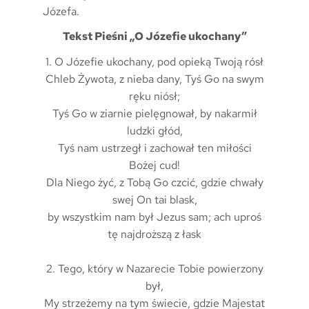
Józefa.
Tekst Pieśni „O Józefie ukochany”
1. O Józefie ukochany, pod opieką Twoją rósł
Chleb Żywota, z nieba dany, Tyś Go na swym
ręku niósł;
Tyś Go w ziarnie pielęgnował, by nakarmił
ludzki głód,
Tyś nam ustrzegł i zachował ten miłości
Bożej cud!
Dla Niego żyć, z Tobą Go czcić, gdzie chwały
swej On tai blask,
by wszystkim nam był Jezus sam; ach uproś
tę najdroższą z łask
2. Tego, który w Nazarecie Tobie powierzony
był,
My strzeżemy na tym świecie, gdzie Majestat