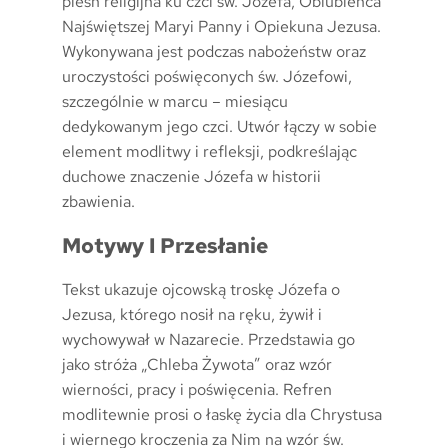
pieśń religijna ku czci św. Józefa, Oblubieńca
Najświętszej Maryi Panny i Opiekuna Jezusa.
Wykonywana jest podczas nabożeństw oraz
uroczystości poświęconych św. Józefowi,
szczególnie w marcu – miesiącu
dedykowanym jego czci. Utwór łączy w sobie
element modlitwy i refleksji, podkreślając
duchowe znaczenie Józefa w historii
zbawienia.
Motywy I Przesłanie
Tekst ukazuje ojcowską troskę Józefa o
Jezusa, którego nosił na ręku, żywił i
wychowywał w Nazarecie. Przedstawia go
jako stróża „Chleba Żywota” oraz wzór
wierności, pracy i poświęcenia. Refren
modlitewnie prosi o łaskę życia dla Chrystusa
i wiernego kroczenia za Nim na wzór św.