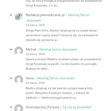
nas, że lista pomogła w przygotowaniach do prowadzenia
Drogi Krzyżowej. Co do…
Redakcja piesniobranie.pl
–
Niechaj Serce
Jezusowe
23 marca, 2025
Droga Pani Anno, Bardzo dziękujemy za ciepłe słowa i
docenienie naszej pracy! Cieszymy się, że zestawienie
okazało się pomocne w…
Michał
–
Niechaj Serce Jezusowe
23 marca, 2025
Świetna strona! Właśnie szukałem pieśni do prowadzenia
Drogi Krzyżowej w parafii i ta lista bardzo mi pomogła.
Brakuje mi tylko…
Anna
–
Niechaj Serce Jezusowe
23 marca, 2025
Bardzo dziękuję za tak pięknie przygotowaną listę
pieśni. Wszystko w jednym miejscu, z linkami do
odsłuchu – idealne przygotowanie na…
Gramatyczny_Purysta
–
Tę czy tą piosenkę?