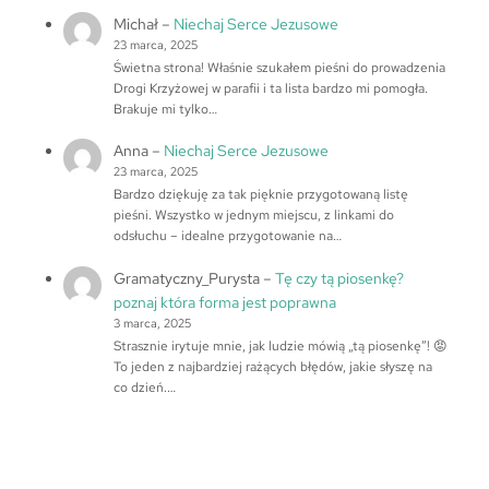
Michał
–
Niechaj Serce Jezusowe
23 marca, 2025
Świetna strona! Właśnie szukałem pieśni do prowadzenia
Drogi Krzyżowej w parafii i ta lista bardzo mi pomogła.
Brakuje mi tylko…
Anna
–
Niechaj Serce Jezusowe
23 marca, 2025
Bardzo dziękuję za tak pięknie przygotowaną listę
pieśni. Wszystko w jednym miejscu, z linkami do
odsłuchu – idealne przygotowanie na…
Gramatyczny_Purysta
–
Tę czy tą piosenkę?
poznaj która forma jest poprawna
3 marca, 2025
Strasznie irytuje mnie, jak ludzie mówią „tą piosenkę”! 😡
To jeden z najbardziej rażących błędów, jakie słyszę na
co dzień.…