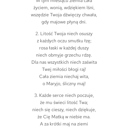
W tym miesiącu ziemia cała
życiem, wonią, wdziękiem lśni,
wszędzie Twoja dźwięczy chwała,
gdy majowe płyną dni.
2. Litość Twoja niech osuszy
z każdych oczu smutku łzę;
rosa łaski w każdej duszy
niech obmyje grzechu rdzę.
Dla nas wszystkich niech zaświta
Twej miłości błogi raj!
Cała ziemia niechaj wita,
o Maryjo, śliczny maj!
3. Każde serce niech poczuje,
że mu świeci litość Twa;
niech się cieszy, niech dziękuje,
że Cię Matką w niebie ma.
A za krótki maj na ziemi