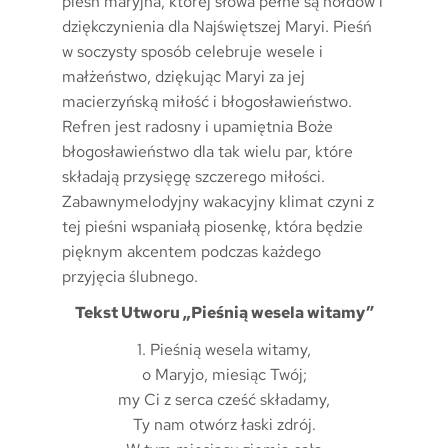
pieśń maryjna, której słowa pełne są hołdów i
dziękczynienia dla Najświętszej Maryi. Pieśń
w soczysty sposób celebruje wesele i
małżeństwo, dziękując Maryi za jej
macierzyńską miłość i błogosławieństwo.
Refren jest radosny i upamiętnia Boże
błogosławieństwo dla tak wielu par, które
składają przysięgę szczerego miłości.
Zabawnymelodyjny wakacyjny klimat czyni z
tej pieśni wspaniałą piosenkę, która będzie
pięknym akcentem podczas każdego
przyjęcia ślubnego.
Tekst Utworu „Pieśnią wesela witamy”
1. Pieśnią wesela witamy,
o Maryjo, miesiąc Twój;
my Ci z serca cześć składamy,
Ty nam otwórz łaski zdrój.