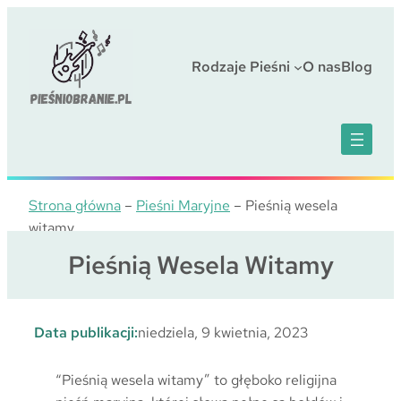
Przejdź
do
treści
Rodzaje Pieśni
O nas
Blog
Strona główna
–
Pieśni Maryjne
–
Pieśnią wesela
witamy
Pieśnią Wesela Witamy
Data publikacji:
niedziela, 9 kwietnia, 2023
“Pieśnią wesela witamy” to głęboko religijna