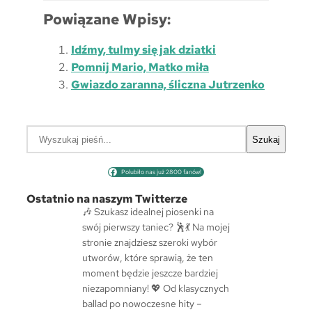
Powiązane Wpisy:
Idźmy, tulmy się jak dziatki
Pomnij Mario, Matko miła
Gwiazdo zaranna, śliczna Jutrzenko
S
Szukaj
z
u
Polubiło nas już 2800 fanów!
k
a
Ostatnio na naszym Twitterze
j
🎶 Szukasz idealnej piosenki na
swój pierwszy taniec? 🕺💃 Na mojej
stronie znajdziesz szeroki wybór
utworów, które sprawią, że ten
moment będzie jeszcze bardziej
niezapomniany! 💖 Od klasycznych
ballad po nowoczesne hity –