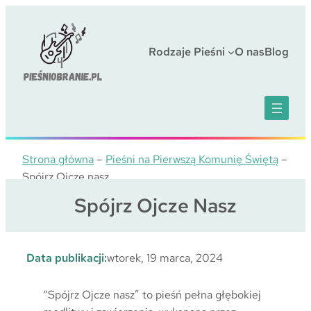
Przejdź
do
treści
Rodzaje Pieśni
O nas
Blog
Strona główna
–
Pieśni na Pierwszą Komunię Świętą
–
Spójrz Ojcze nasz
Spójrz Ojcze Nasz
Data publikacji:
wtorek, 19 marca, 2024
“Spójrz Ojcze nasz” to pieśń pełna głębokiej