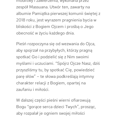
modlitwy i zawierzenia, wykonana przez
zespół Massuana. Utwór ten, zawarty na
albumie Pamiątka pierwszej komunii świętej z
2018 roku, jest wyrazem pragnienia bycia w
bliskości z Bogiem Ojcem i prośbą o Jego
obecność w życiu każdego dnia.
Pieśń rozpoczyna się od wezwania do Ojca,
aby spojrzał na przybyłych, którzy pragną
spotkać Go i podzielić się z Nim swoimi
myślami i uczuciami. “Spójrz Ojcze Nasz, dziś
przyszliśmy tu, by spotkać Cię, powiedzieć
parę słów” – te słowa podkreślają intymny
charakter relacji z Bogiem, opartej na
zaufaniu i miłości.
W dalszej części pieśni wierni ofiarowują
Bogu “gorące serca dzieci Twych”, prosząc,
aby rozpalał je ogniem swojej miłości