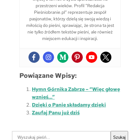
przestrzeni wieków. Profil “Redakcja
Pieśniobranie.pl” reprezentuje zespół
pasjonatów, którzy dzielą się swoją wiedzą i
miłością do pieśni, sprawiając, że strona ta jest
nie tylko źródłem tekstów pieśni, ale również
miejscem edukacji i inspiracji.
Powiązane Wpisy:
Hymn Górnika Zabrze – “Więc głowę
wznieś…”
Dzięki o Panie składamy dzięki
Zaufaj Panu już dziś
S
Szukaj