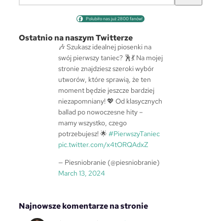
z
u
Polubiło nas już 2800 fanów!
k
a
Ostatnio na naszym Twitterze
j
🎶 Szukasz idealnej piosenki na
swój pierwszy taniec? 🕺💃 Na mojej
stronie znajdziesz szeroki wybór
utworów, które sprawią, że ten
moment będzie jeszcze bardziej
niezapomniany! 💖 Od klasycznych
ballad po nowoczesne hity –
mamy wszystko, czego
potrzebujesz! 🌟
#PierwszyTaniec
pic.twitter.com/x4tORQAdxZ
— Piesniobranie (@piesniobranie)
March 13, 2024
Najnowsze komentarze na stronie