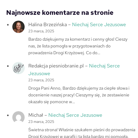
Najnowsze komentarze na stronie
Halina Brzezińska
–
Niechaj Serce Jezusowe
23 marca, 2025
Bardzo dziękujemy za komentarz i cenny głos! Cieszy
nas, że lista pomogła w przygotowaniach do
prowadzenia Drogi Krzyżowej. Co do…
Redakcja piesniobranie.pl
–
Niechaj Serce
Jezusowe
23 marca, 2025
Droga Pani Anno, Bardzo dziękujemy za ciepłe słowa i
docenienie naszej pracy! Cieszymy się, że zestawienie
okazało się pomocne w…
Michał
–
Niechaj Serce Jezusowe
23 marca, 2025
Świetna strona! Właśnie szukałem pieśni do prowadzenia
Drogi Krzyżowej w parafii i ta lista bardzo mi pomogła.