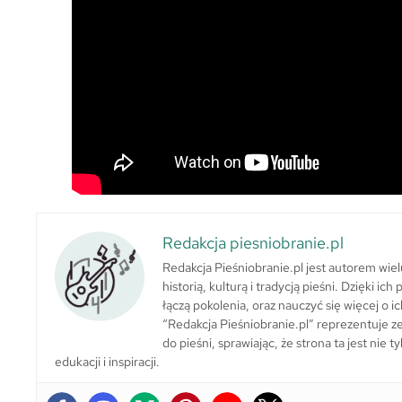
Redakcja piesniobranie.pl
Redakcja Pieśniobranie.pl jest autorem wie
historią, kulturą i tradycją pieśni. Dzięki i
łączą pokolenia, oraz nauczyć się więcej o ic
“Redakcja Pieśniobranie.pl” reprezentuje zes
do pieśni, sprawiając, że strona ta jest nie
edukacji i inspiracji.