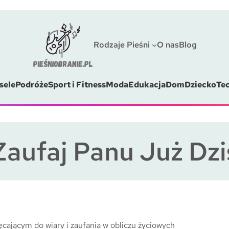
Rodzaje Pieśni
O nas
Blog
sele
Podróże
Sport i Fitness
Moda
Edukacja
Dom
Dziecko
Te
Zaufaj Panu Już Dzi
ęcającym do wiary i zaufania w obliczu życiowych