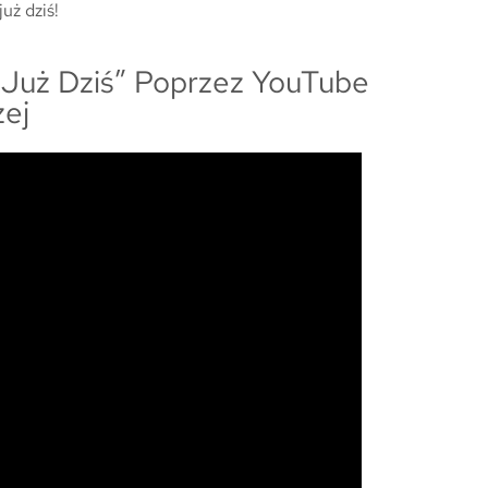
uż dziś!
 Już Dziś” Poprzez YouTube
żej