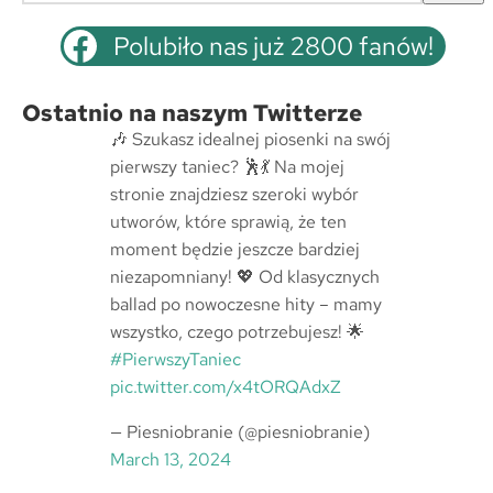
z
u
Polubiło nas już 2800 fanów!
k
a
Ostatnio na naszym Twitterze
j
🎶 Szukasz idealnej piosenki na swój
pierwszy taniec? 🕺💃 Na mojej
stronie znajdziesz szeroki wybór
utworów, które sprawią, że ten
moment będzie jeszcze bardziej
niezapomniany! 💖 Od klasycznych
ballad po nowoczesne hity – mamy
wszystko, czego potrzebujesz! 🌟
#PierwszyTaniec
pic.twitter.com/x4tORQAdxZ
— Piesniobranie (@piesniobranie)
March 13, 2024