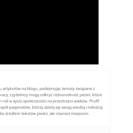
lu artykułów na blogu, podejmując tematy związane z
ch pracy, czytelnicy mogą odkryć różnorodność pieśni, które
h roli w życiu społeczności na przestrzeni wieków. Profil
pół pasjonatów, którzy dzielą się swoją wiedzą i miłością
 tylko źródłem tekstów pieśni, ale również miejscem