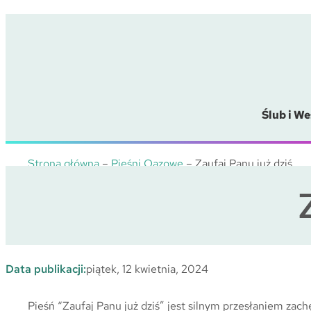
Przejdź
do
treści
Ślub i We
Strona główna
–
Pieśni Oazowe
–
Zaufaj Panu już dziś
Data publikacji:
piątek, 12 kwietnia, 2024
Pieśń “Zaufaj Panu już dziś” jest silnym przesłaniem zach