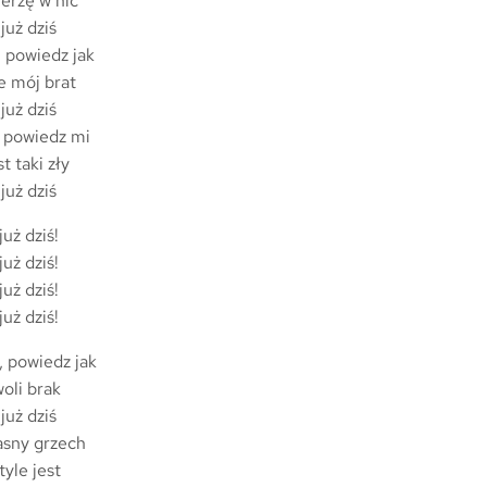
ierzę w nic
już dziś
 powiedz jak
e mój brat
już dziś
 powiedz mi
t taki zły
już dziś
uż dziś!
uż dziś!
uż dziś!
uż dziś!
 powiedz jak
woli brak
już dziś
asny grzech
yle jest