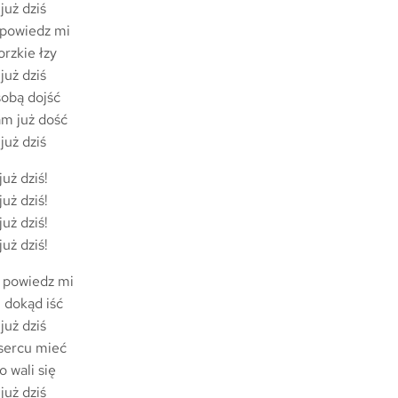
już dziś
 powiedz mi
rzkie łzy
już dziś
sobą dojść
am już dość
już dziś
uż dziś!
uż dziś!
uż dziś!
uż dziś!
, powiedz mi
 dokąd iść
już dziś
 sercu mieć
 wali się
już dziś