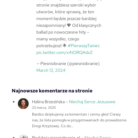
stronie znajdziesz szeroki wybór
utworów, które sprawią, że ten
moment będzie jeszcze bardziej
niezapomniany! 💖 Od klasycznych
ballad po nowoczesne hity –
mamy wszystko, czego
potrzebujesz! 🌟
#PierwszyTaniec
pic.twitter.com/x4tORQAdxZ
— Piesniobranie (@piesniobranie)
March 13, 2024
Najnowsze komentarze na stronie
Halina Brzezińska
–
Niechaj Serce Jezusowe
23 marca, 2025
Bardzo dziękujemy za komentarz i cenny głos! Cieszy
nas, że lista pomogła w przygotowaniach do prowadzenia
Drogi Krzyżowej. Co do…
Redakcja piesniobranie.pl
–
Niechaj Serce