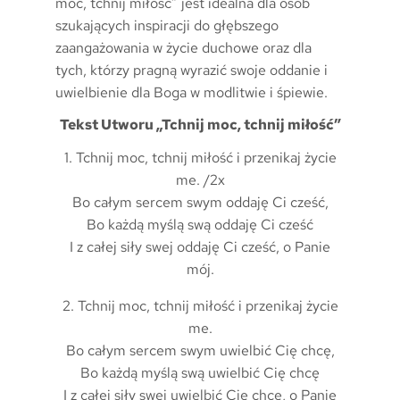
moc, tchnij miłość” jest idealna dla osób
szukających inspiracji do głębszego
zaangażowania w życie duchowe oraz dla
tych, którzy pragną wyrazić swoje oddanie i
uwielbienie dla Boga w modlitwie i śpiewie.
Tekst Utworu „Tchnij moc, tchnij miłość”
1. Tchnij moc, tchnij miłość i przenikaj życie
me. /2x
Bo całym sercem swym oddaję Ci cześć,
Bo każdą myślą swą oddaję Ci cześć
I z całej siły swej oddaję Ci cześć, o Panie
mój.
2. Tchnij moc, tchnij miłość i przenikaj życie
me.
Bo całym sercem swym uwielbić Cię chcę,
Bo każdą myślą swą uwielbić Cię chcę
I z całej siły swej uwielbić Cię chcę, o Panie