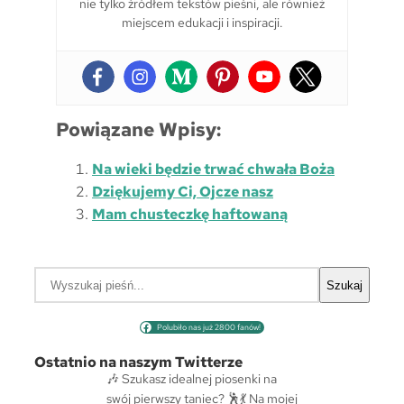
nie tylko źródłem tekstów pieśni, ale również
miejscem edukacji i inspiracji.
Powiązane Wpisy:
Na wieki będzie trwać chwała Boża
Dziękujemy Ci, Ojcze nasz
Mam chusteczkę haftowaną
S
Szukaj
z
u
Polubiło nas już 2800 fanów!
k
a
Ostatnio na naszym Twitterze
j
🎶 Szukasz idealnej piosenki na
swój pierwszy taniec? 🕺💃 Na mojej