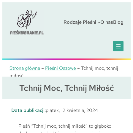
Przejdź
do
treści
Rodzaje Pieśni
O nas
Blog
Strona główna
–
Pieśni Oazowe
–
Tchnij moc, tchnij
miłość
Tchnij Moc, Tchnij Miłość
Data publikacji:
piątek, 12 kwietnia, 2024
Pieśń “Tchnij moc, tchnij miłość” to głęboko